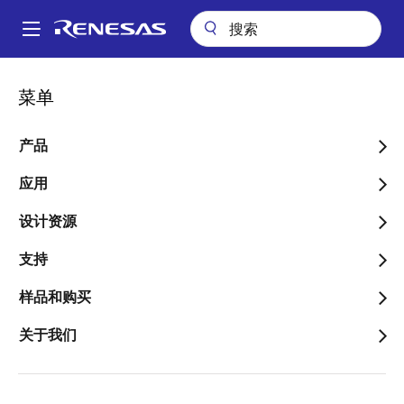
跳
转
A
到
Main
主
关于
新闻中心
博客
ルネサスCEOがBS-TBS番組に出演
navigation
菜单
要
面
ルネサスCEOがBS-TBS番
内
包
容
产品
組に出演
屑
应用
设计资源
支持
Renesas PR
样品和购买
关于我们
发表时间：2022年4月25日
BS-TBSの主要経済番組「Bizスクエア」において、ルネ