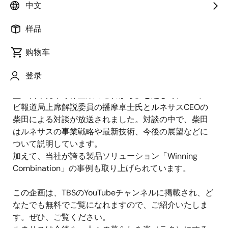
中文
サスを特集した企画が放送され、CEOの柴田 英利が対
談形式で出演しました。
样品
同番組は毎週、幅広い視聴者層をターゲットに、経済
ニュースやマーケット情報、話題の経営者やキーパー
购物车
ソンのインタビューを紹介しています。
登录
4月23日(土)に放送された番組では「需要拡大で最高
益 日本発半導体企業のこれから」と題して、TBSテレ
ビ報道局上席解説委員の播摩卓士氏とルネサスCEOの
柴田による対談が放送されました。対談の中で、柴田
はルネサスの事業戦略や最新技術、今後の展望などに
ついて説明しています。
加えて、当社が誇る製品ソリューション「Winning
Combination」の事例も取り上げられています。
この企画は、TBSのYouTubeチャンネルに掲載され、ど
なたでも無料でご覧になれますので、ご紹介いたしま
す。ぜひ、ご覧ください。