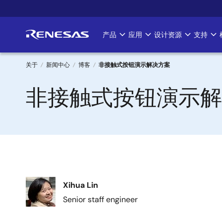
跳
转
到
产品
应用
设计资源
支持
Main
主
要
navigation
内
关于
新闻中心
博客
非接触式按钮演示解决方案
容
面
非接触式按钮演示解
包
屑
图
Xihua Lin
像
Senior staff engineer