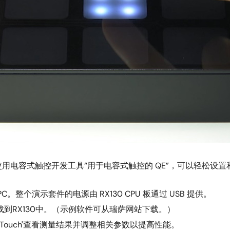
容。使用电容式触控开发工具“用于电容式触控的 QE”，可以轻松设
 PC。整个演示套件的电源由 RX130 CPU 板通过 USB 提供。
加载到RX130中。（示例软件可从瑞萨网站下载。）
ive Touch'查看测量结果并调整相关参数以提高性能。