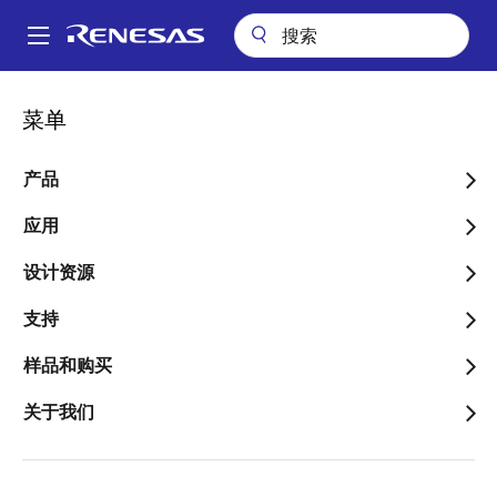
跳
转
A
到
Main
主
关于
新闻中心
博客
瑞萨电子-零跑汽车技术交流会
navigation
菜单
要
面
瑞萨电子-零跑汽车技术交
内
包
容
产品
流会
屑
应用
设计资源
支持
图
Lily PAN
样品和购买
像
Sales Account Manager
关于我们
发表时间：2022年9月21日