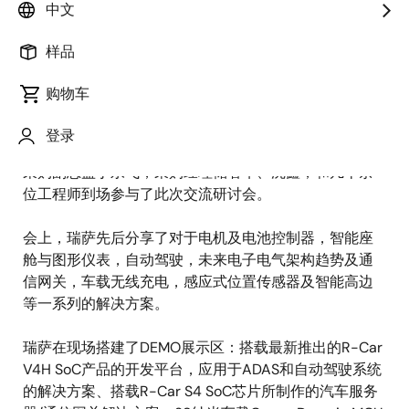
中文
瑞萨电子于9月15日与零跑汽车有限公司（以下，零跑）
进行了一日的技术交流研讨会。基于此次交流，瑞萨将
样品
持续为零跑助力开发智能电车、智能驾驶、电机电控、
电池系统开发等解决方案
购物车
大华高级副总裁朱建堂，零跑高级副总裁周洪涛、副总
登录
裁舒春成、采购总监吴江忠、电驱产品线副总监?非凡、
采购副总监丁永飞，采购经理储著华、沈鑫，和几十余
位工程师到场参与了此次交流研讨会。
会上，瑞萨先后分享了对于电机及电池控制器，智能座
舱与图形仪表，自动驾驶，未来电子电气架构趋势及通
信网关，车载无线充电，感应式位置传感器及智能高边
等一系列的解决方案。
瑞萨在现场搭建了DEMO展示区：搭载最新推出的R-Car
V4H SoC产品的开发平台，应用于ADAS和自动驾驶系统
的解决方案、搭载R-Car S4 SoC芯片所制作的汽车服务