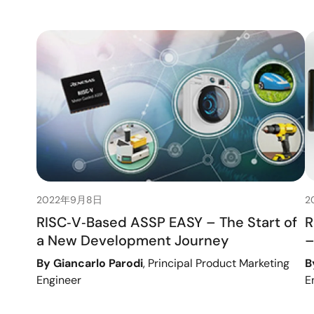
2022年9月8日
2
RISC‑V‑Based ASSP EASY – The Start of
R
a New Development Journey
–
By Giancarlo Parodi
, Principal Product Marketing
B
Engineer
E