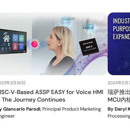
023年3月30日
2024年5月
ISC‑V‑Based ASSP EASY for Voice HMI
瑞萨推出
 The Journey Continues
MCU内
y Giancarlo Parodi
, Principal Product Marketing
By Daryl 
ngineer
Processing