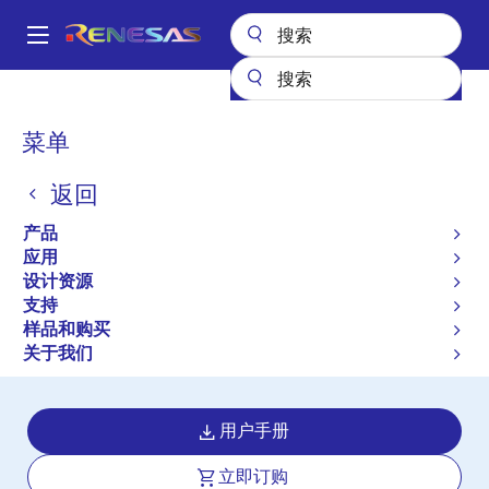
跳
转
A
到
Main
主
设计资源
开发板与套件
ISL8117ADEMO1Z
navigation
要
面
菜单
内
Sync Buck Step-down
包
容
PWM Controller Demo
返回
屑
Board with 4.5V to 60V
产品
应用
Vin Range and 3.3V 6A
设计资源
支持
Output, Fsw=300kHz
样品和购买
ISL8117ADEMO1Z
关于我们
有效
用户手册
立即订购