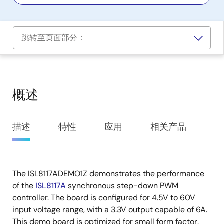
跳转至页面部分：
概述
概
描述
特性
应用
相关产品
述
The ISL8117ADEMO1Z demonstrates the performance
描
of the
ISL8117A
synchronous step-down PWM
述
controller. The board is configured for 4.5V to 60V
input voltage range, with a 3.3V output capable of 6A.
This demo board is optimized for small form factor,