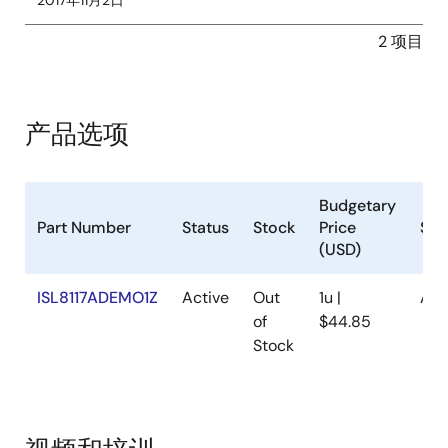
2017年11月2日
2 项目
产品选项
Budgetary
Part Number
Status
Stock
Price
Sam
(USD)
ISL8117ADEMO1Z
Active
Out
1u |
Ava
of
$44.85
Stock