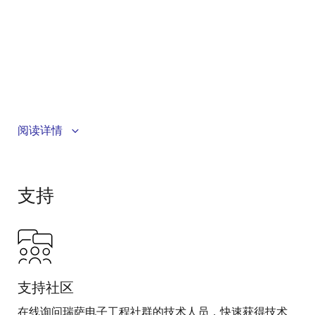
Learn how the ISL8117 buck (step-down) PWM
阅读详情
controller reduces design time and takes up less real
estate on the board than competing devices.
支持
支持社区
在线询问瑞萨电子工程社群的技术人员，快速获得技术