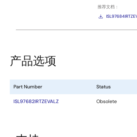
推荐文档：
ISL97684IRTZEV
产品选项
Part Number
Status
ISL97682IRTZEVALZ
Obsolete