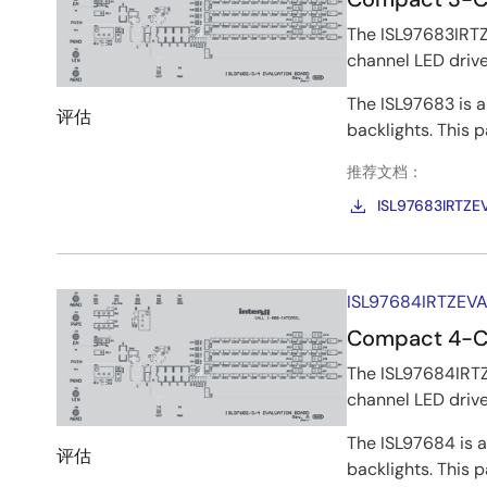
估
The ISL97683IRTZ
板
channel LED drive
和
The ISL97683 is a
套
评估
backlights. This p
件
推荐文档：
ISL97683IRTZE
ISL97684IRTZEV
Compact 4-Cha
The ISL97684IRTZ
channel LED drive
The ISL97684 is a
评估
backlights. This p