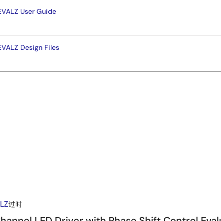
EVALZ User Guide
VALZ Design Files
LZ
过时
nnel LED Driver with Phase Shift Control Eval