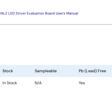
ALZ LED Driver Evaluation Board User's Manual
Stock
Sampleable
Pb (Lead) Free
In Stock
N/A
Yes