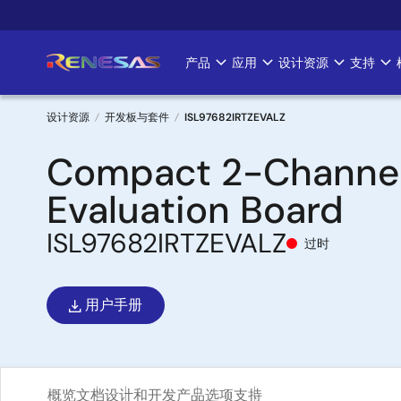
跳
转
到
产品
应用
设计资源
支持
Main
主
要
navigation
内
设计资源
开发板与套件
ISL97682IRTZEVALZ
容
面
Compact 2-Channel 
包
Evaluation Board
屑
ISL97682IRTZEVALZ
过时
用户手册
概览
文档
设计和开发
产品选项
支持