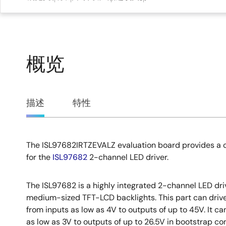
概览
概
描述
特性
览
The ISL97682IRTZEVALZ evaluation board provides a c
描
for the
ISL97682
2-channel LED driver.
述
The ISL97682 is a highly integrated 2-channel LED drive
medium-sized TFT-LCD backlights. This part can drive
from inputs as low as 4V to outputs of up to 45V. It c
as low as 3V to outputs of up to 26.5V in bootstrap con