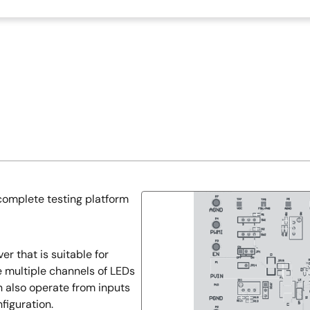
omplete testing platform
r that is suitable for
 multiple channels of LEDs
an also operate from inputs
figuration.