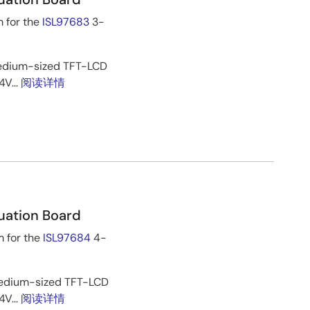
 for the
ISL97683
3-
 medium-sized TFT-LCD
4V...
阅读详情
uation Board
m for the
ISL97684
4-
 medium-sized TFT-LCD
4V...
阅读详情