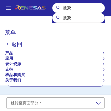
跳
转
A
到
Main
主
设计资源
开发板与套件
QB-R5F10JGC-TB
navigation
要
面
菜单
内
RL78/G1C (R5F10JGCAFB)
包
容
Target Board
返回
屑
QB-R5F10JGC-TB
产品
有效
应用
设计资源
支持
用户手册
样品和购买
关于我们
立即订购
跳转至页面部分：