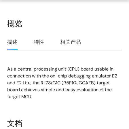
概览
概
描述
特性
相关产品
览
As a central processing unit (CPU) board usable in
描
connection with the on-chip debugging emulator E2
述
and E2 Lite, the RL78/G1C (R5F10JGCAFB) target
board achieves simple and easy evaluation of the
target MCU.
文档