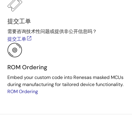
提交工单
需要咨询技术性问题或提供非公开信息吗？
提交工单
ROM Ordering
Embed your custom code into Renesas masked MCUs
during manufacturing for tailored device functionality.
ROM Ordering