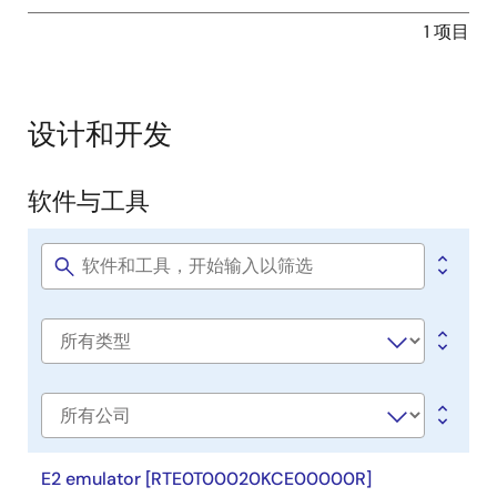
1 项目
设计和开发
软件与工具
软
件
与
Software
title
工
具
Software
type
公
司
E2 emulator [RTE0T00020KCE00000R]