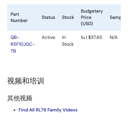
Budgetary
Part
Status
Stock
Price
Samplea
Number
(USD)
QB-
Active
In
1u | $37.65
N/A
R5F10JGC-
Stock
TB
视频和培训
其他视频
Find All RL78 Family Videos