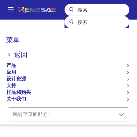
跳
转
A
到
Main
主
设计资源
开发板与套件
ZSPM4141W12KIT
navigation
要
面
菜单
内
Evaluation Kit for
包
容
ZSPM4141W12
返回
屑
ZSPM4141W12KIT
产品
过时
应用
设计资源
支持
用户手册
样品和购买
关于我们
跳转至页面部分：