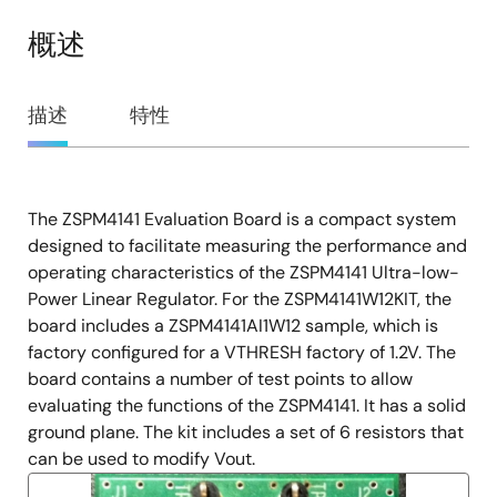
概述
概
描述
特性
述
The ZSPM4141 Evaluation Board is a compact system
描
designed to facilitate measuring the performance and
述
operating characteristics of the ZSPM4141 Ultra-low-
Power Linear Regulator. For the ZSPM4141W12KIT, the
board includes a ZSPM4141AI1W12 sample, which is
factory configured for a VTHRESH factory of 1.2V. The
board contains a number of test points to allow
evaluating the functions of the ZSPM4141. It has a solid
ground plane. The kit includes a set of 6 resistors that
can be used to modify Vout.