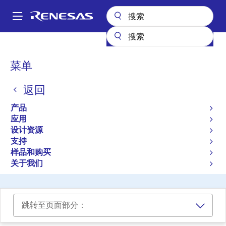
跳
转
A
到
Main
主
设计资源
参考设计
MINI-POWER-MONITOR-REF
navigation
要
面
菜单
内
微型电度表参考设计
包
容
返回
MINI-POWER-MONITOR-REF
屑
有效
产品
应用
设计资源
立即订购
支持
样品和购买
RL78/L13 Mini Power Monitor Design Files
关于我们
RL78/L13 Mini Power Monitor User's Manual
跳转至页面部分：