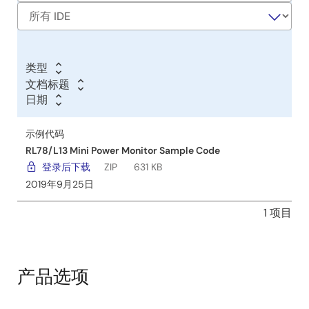
类型
文档标题
文
日期
档
日
日
标
期
期
示例代码
题
RL78/L13 Mini Power Monitor Sample Code
登录后下载
ZIP
631 KB
2019年9月25日
1 项目
产品选项