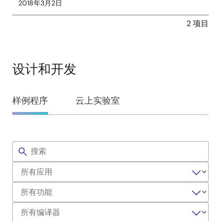
2018年3月2日
2 项目
设计和开发
设
样例程序
云上实验室
计
和
开
筛
样
选
发
例
程
序