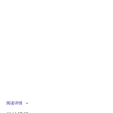
瑞萨电子展示采用 RL78/L13 微控制器的微型电源监控器
阅读详情
快速解决方案。该解决方案是一个小型的电能表，让用