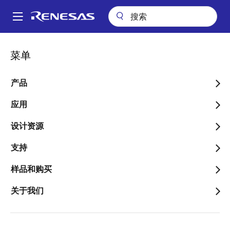
跳
转
A
到
Main
主
包装查询
LLQ (QFN 28)
navigation
菜单
要
面
LLQ (QFN 28)
内
包
容
产品
屑
应用
跳转至页面部分：
设计资源
支持
样品和购买
文档标题
信息
关于我们
Pkg. Name
L28.4X5
Name used to describe Renesas
packages.