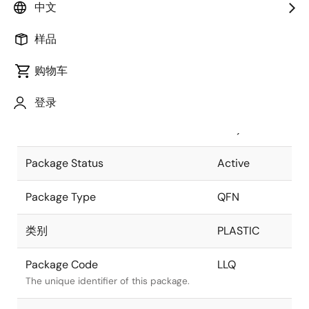
中文
Pkg. Previous Code
LLQ
样品
Package code maintained as part of the
Renesas and Intersil merger.
购物车
Package Description
28 LEAD
登录
QFN (4x5
Descriptive text for this package.
mm)
Package Status
Active
Package Type
QFN
类别
PLASTIC
Package Code
LLQ
The unique identifier of this package.