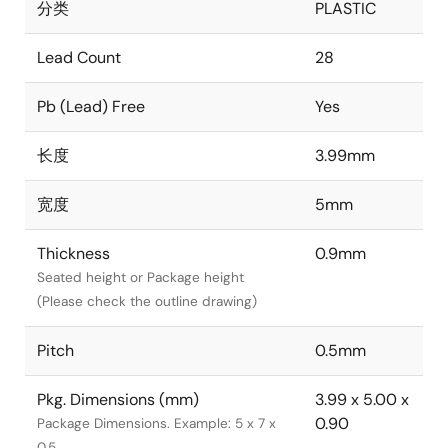
分类
PLASTIC
Lead Count
28
Pb (Lead) Free
Yes
长度
3.99mm
宽度
5mm
Thickness
0.9mm
Seated height or Package height
(Please check the outline drawing)
Pitch
0.5mm
Pkg. Dimensions (mm)
3.99 x 5.00 x
0.90
Package Dimensions. Example: 5 x 7 x
0.5