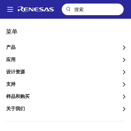
跳
转
A
到
Main
主
包装查询
MQT (MSOP 10)
navigation
菜单
要
面
MQT (MSOP 10)
内
包
容
产品
屑
应用
跳转至页面部分：
设计资源
支持
样品和购买
文档标题
信息
关于我们
Pkg. Name
M10.118A
Name used to describe Renesas
packages.