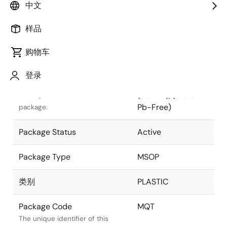
中文
Pkg. Previous Code
MQT
样品
Package code maintained as
part of the Renesas and Intersil
购物车
merger.
登录
Package Description
10 LEAD MSOP
(3.0mm), (Std &
Descriptive text for this
Pb-Free)
package.
Package Status
Active
Package Type
MSOP
类别
PLASTIC
Package Code
MQT
The unique identifier of this