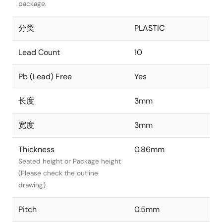
package.
分类
PLASTIC
Lead Count
10
Pb (Lead) Free
Yes
长度
3mm
宽度
3mm
Thickness
0.86mm
Seated height or Package height
(Please check the outline
drawing)
Pitch
0.5mm