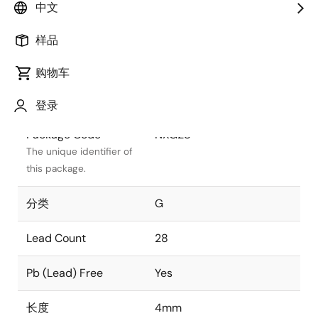
中文
Package Status
Active
样品
Package Type
VFQFPN
购物车
类别
PLASTIC
登录
Package Code
NXG28
The unique identifier of
this package.
分类
G
Lead Count
28
Pb (Lead) Free
Yes
长度
4mm