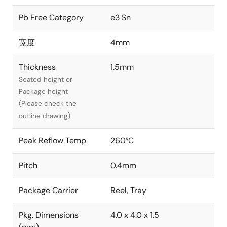
Pb Free Category
e3 Sn
宽度
4mm
Thickness
1.5mm
Seated height or
Package height
(Please check the
outline drawing)
Peak Reflow Temp
260°C
Pitch
0.4mm
Package Carrier
Reel, Tray
Pkg. Dimensions
4.0 x 4.0 x 1.5