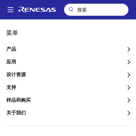
跳
转
A
到
Main
主
包装查询
NXG28 (VFQFPN 28)
navigation
菜单
要
面
NXG28 (VFQFPN 28)
内
包
容
产品
屑
应用
跳转至页面部分：
设计资源
支持
样品和购买
文档标题
信息
关于我们
Package Description
VFQFPN 4.00x4.00x1.50
mm 0.40mm Pitch
Descriptive text for this
package.