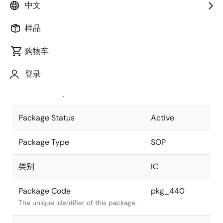
中文
Pkg. Previous Code
28P2W-A
样品
Package code maintained as part of
the Renesas and Intersil merger.
购物车
JEITA Standard
P-SOP28-
登录
8.4x17.5-1.27
The JEITA standard to which the
device is compliant.
Package Status
Active
Package Type
SOP
类别
IC
Package Code
pkg_440
The unique identifier of this package.