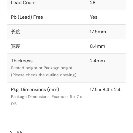
Lead Count
28
Pb (Lead) Free
Yes
长度
17.5mm
宽度
8.4mm
Thickness
2.4mm
Seated height or Package height
(Please check the outline drawing)
Pkg. Dimensions (mm)
17.5 x 8.4 x 2.4
Package Dimensions. Example: 5 x 7 x
0.5