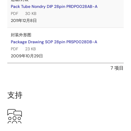
Pack Tube Nondry DIP 28pin PRDP0028AB-A
PDF
30 KB
2011年12月8日
封装外形图
Package Drawing SOP 28pin PRSP0028DB-A
PDF
23 KB
2009年10月29日
7 项目
支持