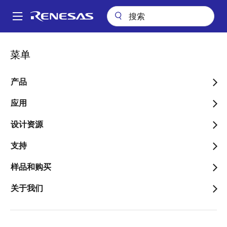
跳
转
A
到
Main
主
包装查询
pkg_440 (SOP 28)
navigation
菜单
要
面
pkg_440 (SOP 28)
内
包
容
产品
屑
应用
跳转至页面部分：
设计资源
支持
样品和购买
文档标题
信息
关于我们
Pkg. Name
PRSP0028DB-
A
Name used to describe Renesas
packages.