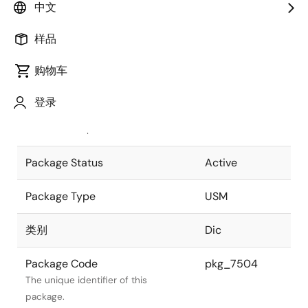
中文
Pkg. Previous Code
P3C2-50-222
样品
Package code maintained as part of
the Renesas and Intersil merger.
购物车
JEITA Standard
SC-75
登录
The JEITA standard to which the
device is compliant.
Package Status
Active
Package Type
USM
类别
Dic
Package Code
pkg_7504
The unique identifier of this
package.