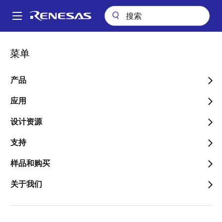
跳
转
A
到
Main
主
包装查询
pkg_7504 (USM 3)
navigation
菜单
要
面
pkg_7504 (USM 3)
内
包
容
产品
屑
应用
跳转至页面部分：
设计资源
支持
样品和购买
文档标题
信息
关于我们
Pkg. Name
PWSP0003KA-
A
Name used to describe Renesas
packages.