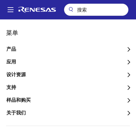
跳
转
A
到
Main
主
包装查询
pkg_8001 (HFBGA 960)
navigation
菜单
要
面
pkg_8001 (HFBGA 960)
内
包
容
产品
屑
应用
跳转至页面部分：
设计资源
支持
样品和购买
文档标题
信息
关于我们
Pkg. Name
PRBG0960GA-
A
Name used to describe Renesas
packages.