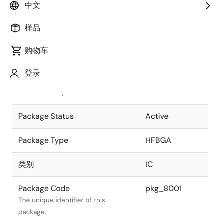
中文
Pkg. Previous Code
P960F5-80-
样品
MN5-2
Package code maintained as part of
the Renesas and Intersil merger.
购物车
JEITA Standard
P-HFBGA960-
登录
27x27-0.80
The JEITA standard to which the
device is compliant.
Package Status
Active
Package Type
HFBGA
类别
IC
Package Code
pkg_8001
The unique identifier of this
package.