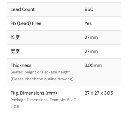
Lead Count
960
Pb (Lead) Free
Yes
长度
27mm
宽度
27mm
Thickness
3.05mm
Seated height or Package height
(Please check the outline drawing)
Pkg. Dimensions (mm)
27 x 27 x 3.05
Package Dimensions. Example: 5 x 7
x 0.5