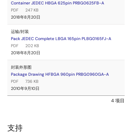
Container JEDEC HBGA 625pin PRBG0625FB-A
PDF
247 KB
2018年8月20日
运输/封装
Pack JEDEC Complete LBGA 165pin PLBG0165FJ-A
PDF
202 KB
2018年8月20日
封装外形图
Package Drawing HFBGA 960pin PRBG0960GA-A
PDF
736 KB
2010年9月10日
4 项目
支持