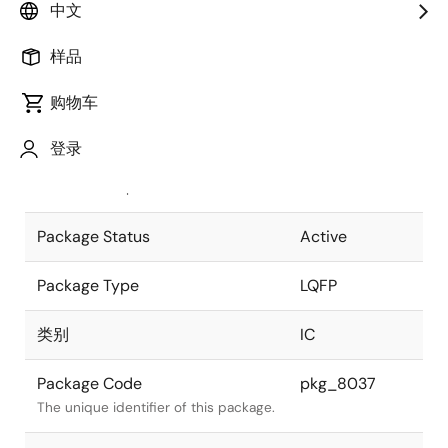
中文
Pkg. Previous Code
P44G-80-24-
样品
2
Package code maintained as part of
the Renesas and Intersil merger.
购物车
JEITA Standard
P-LQFP44-
登录
10x10-0.80
The JEITA standard to which the
device is compliant.
Package Status
Active
Package Type
LQFP
类别
IC
Package Code
pkg_8037
The unique identifier of this package.