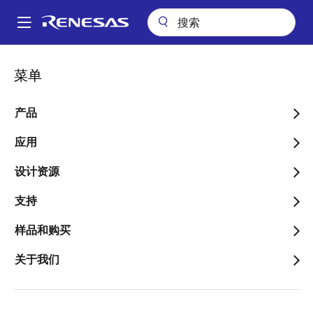
跳
转
A
到
Main
主
包装查询
pkg_8037 (LQFP 44)
navigation
菜单
要
面
pkg_8037 (LQFP 44)
内
包
容
产品
屑
应用
跳转至页面部分：
设计资源
支持
样品和购买
文档标题
信息
关于我们
Pkg. Name
PLQP0044GD-
B
Name used to describe Renesas
packages.