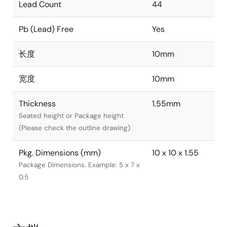
Lead Count
44
Pb (Lead) Free
Yes
长度
10mm
宽度
10mm
Thickness
1.55mm
Seated height or Package height
(Please check the outline drawing)
Pkg. Dimensions (mm)
10 x 10 x 1.55
Package Dimensions. Example: 5 x 7 x
0.5