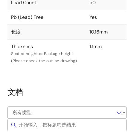
Lead Count
50
Pb (Lead) Free
Yes
长度
10.16mm
Thickness
1.1mm
Seated height or Package height
(Please check the outline drawing)
文档