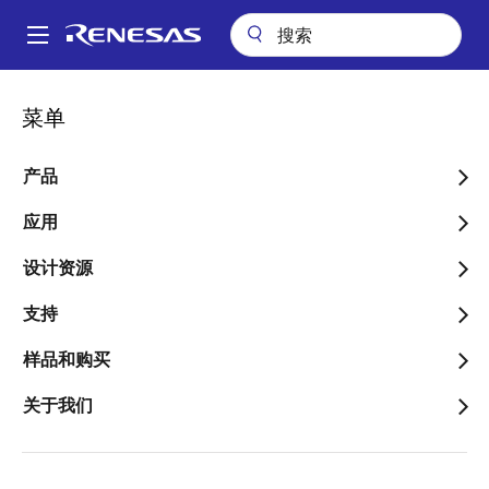
跳
转
A
到
Main
主
包装查询
pkg_8283 (TSOP(2) 50)
navigation
菜单
要
面
pkg_8283 (TSOP(2) 50)
内
包
容
产品
屑
应用
跳转至页面部分：
设计资源
支持
样品和购买
文档标题
信息
关于我们
Pkg. Name
PTSB0050GA-
A
Name used to describe Renesas
packages.