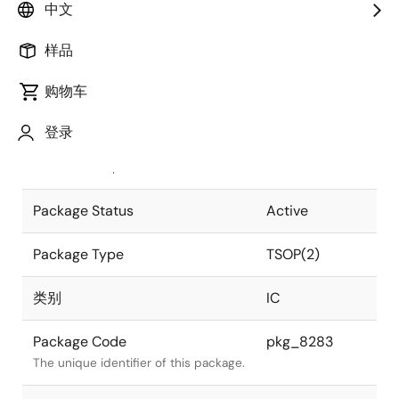
中文
Pkg. Previous Code
S50G5-80-
样品
7JF-2
Package code maintained as part of
the Renesas and Intersil merger.
购物车
JEITA Standard
P-TSOP(2)50-
登录
0400-0.80
The JEITA standard to which the
device is compliant.
Package Status
Active
Package Type
TSOP(2)
类别
IC
Package Code
pkg_8283
The unique identifier of this package.