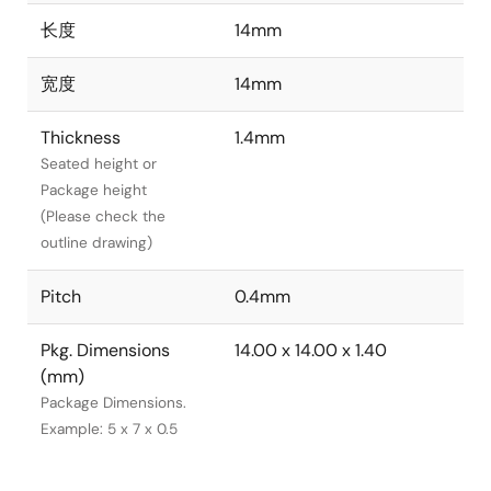
长度
14mm
宽度
14mm
Thickness
1.4mm
Seated height or
Package height
(Please check the
outline drawing)
Pitch
0.4mm
Pkg. Dimensions
14.00 x 14.00 x 1.40
(mm)
Package Dimensions.
Example: 5 x 7 x 0.5