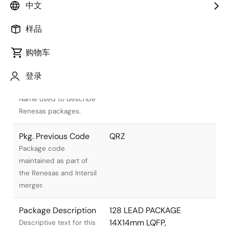
中文
样品
购物车
文档标题
信息
登录
Pkg. Name
Q128.14X14C
Name used to describe
Renesas packages.
Pkg. Previous Code
QRZ
Package code
maintained as part of
the Renesas and Intersil
merger.
Package Description
128 LEAD PACKAGE
14X14mm LQFP,
Descriptive text for this