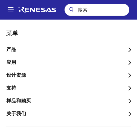
跳
转
A
到
Main
主
包装查询
QRZ (LQFP 128)
navigation
菜单
要
面
QRZ (LQFP 128)
内
包
容
产品
屑
应用
跳转至页面部分：
设计资源
支持
样品和购买
关于我们