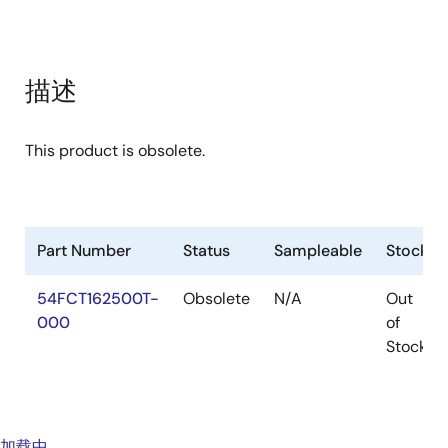
描述
This product is obsolete.
Part Number
Status
Sampleable
Stock
54FCT162500T-
Obsolete
N/A
Out
000
of
Stock
加载中