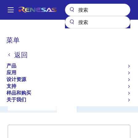
跳
转
A
到
Main
主
产品
General Parts
54FCT162500T
navigation
要
面
菜单
54FCT162500T
内
包
容
返回
过时
屑
18 BIT BIDIRECTIOANL
产品
BUFFER/LATCH/REGISTER W/-EDGE
应用
设计资源
CLOCK
支持
样品和购买
关于我们
概述
产品选项
支持