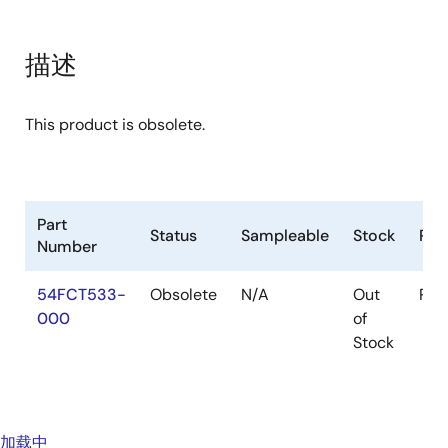
描述
This product is obsolete.
Part
Status
Sampleable
Stock
Pac
Number
54FCT533-
Obsolete
N/A
Out
Pac
000
of
Stock
加载中