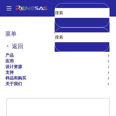
跳
转
A
到
Main
清空
主
产品
General Parts
54FCT533
navigation
要
面
菜单
54FCT533
内
包
容
返回
过时
屑
INV OCTAL TRANSPARENT LATCH -
产品
CMOS VOH LEVELS
应用
设计资源
支持
样品和购买
概述
产品选项
支持
关于我们