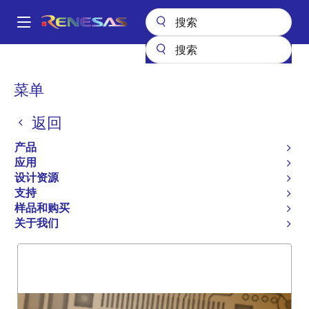
跳
转
A
到
Main
主
产品
General Parts
5962-95506
navigation
要
面
菜单
5962-95506
内
包
容
返回
过时
屑
FIFO 72240
产品
应用
设计资源
支持
概述
产品选项
支持
样品和购买
关于我们