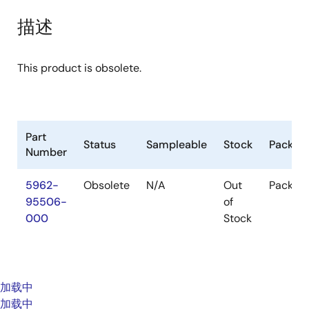
描述
This product is obsolete.
Part
Status
Sampleable
Stock
Packag
Number
5962-
Obsolete
N/A
Out
Packag
95506-
of
000
Stock
加载中
加载中