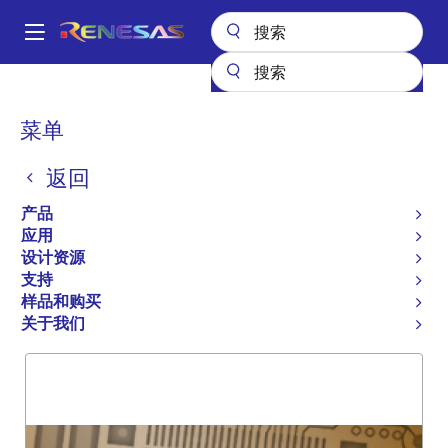
跳
转
A
到
Main
主
产品
General Parts
5962-95506
navigation
要
面
菜单
5962-95506
内
包
容
返回
过时
屑
FIFO 72240
产品
应用
设计资源
支持
概述
产品选项
支持
样品和购买
关于我们