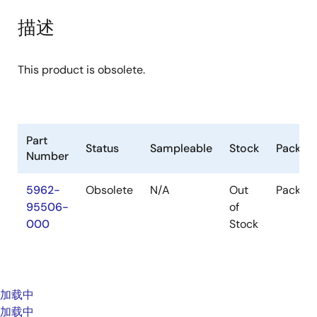
描述
This product is obsolete.
Part
Status
Sampleable
Stock
Packag
Number
5962-
Obsolete
N/A
Out
Packag
95506-
of
000
Stock
加载中
加载中