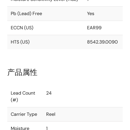
Pb (Lead) Free
Yes
ECCN (US)
EAR99
HTS (US)
8542.39.0090
产品属性
Lead Count
24
(#)
Carrier Type
Reel
Moisture
1