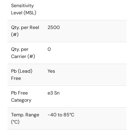
Sensitivity
Level (MSL)
Qty. per Reel
2500
(#)
Qty. per
0
Carrier (#)
Pb (Lead)
Yes
Free
Pb Free
e3 Sn
Category
Temp. Range
-40 to 85°C
(°C)