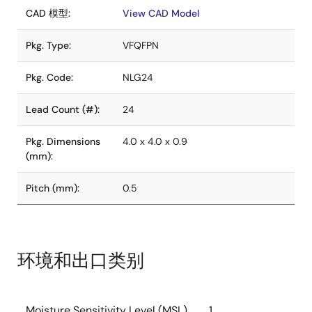
CAD 模型:
View CAD Model
Pkg. Type:
VFQFPN
Pkg. Code:
NLG24
Lead Count (#):
24
Pkg. Dimensions
4.0 x 4.0 x 0.9
(mm):
Pitch (mm):
0.5
环境和出口类别
Moisture Sensitivity Level (MSL)
1