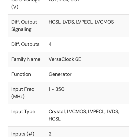
(V)
Diff. Output
HCSL, LVDS, LVPECL, LVCMOS
Signaling
Diff. Outputs
4
Family Name
VersaClock 6E
Function
Generator
Input Freq
1 - 350
(MHz)
Input Type
Crystal, LVCMOS, LVPECL, LVDS,
HCSL
Inputs (#)
2