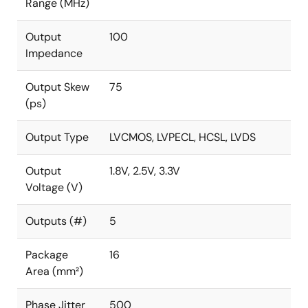
Range (MHz)
Output
100
Impedance
Output Skew
75
(ps)
Output Type
LVCMOS, LVPECL, HCSL, LVDS
Output
1.8V, 2.5V, 3.3V
Voltage (V)
Outputs (#)
5
Package
16
Area (mm²)
Phase Jitter
500