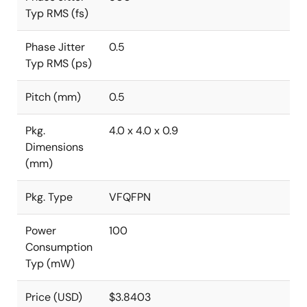
Typ RMS (fs)
Phase Jitter
0.5
Typ RMS (ps)
Pitch (mm)
0.5
Pkg.
4.0 x 4.0 x 0.9
Dimensions
(mm)
Pkg. Type
VFQFPN
Power
100
Consumption
Typ (mW)
Price (USD)
$3.8403