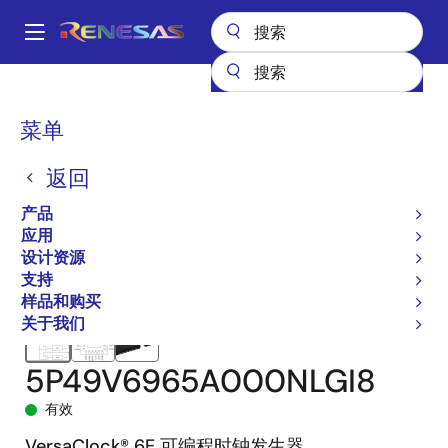
跳
转
A
到
Main
主
产品
时钟与时序
时钟生成
5P49V6965
navigation
要
5P49V6965A000NLGI8
面
菜单
内
包
容
返回
屑
产品
应用
设计资源
支持
样品和购买
关于我们
5P49V6965A000NLGI8
有效
VersaClock® 6E 可编程时钟发生器