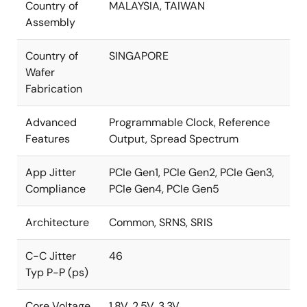
Country of
MALAYSIA, TAIWAN
Assembly
Country of
SINGAPORE
Wafer
Fabrication
Advanced
Programmable Clock, Reference
Features
Output, Spread Spectrum
App Jitter
PCIe Gen1, PCIe Gen2, PCIe Gen3,
Compliance
PCIe Gen4, PCIe Gen5
Architecture
Common, SRNS, SRIS
C-C Jitter
46
Typ P-P (ps)
Core Voltage
1.8V, 2.5V, 3.3V