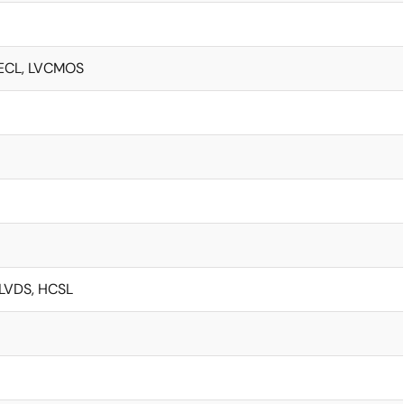
PECL, LVCMOS
 LVDS, HCSL