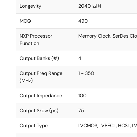
Longevity
2040 四月
MOQ
490
NXP Processor
Memory Clock, SerDes Clo
Function
Output Banks (#)
4
Output Freq Range
1 - 350
(MHz)
Output Impedance
100
Output Skew (ps)
75
Output Type
LVCMOS, LVPECL, HCSL, L