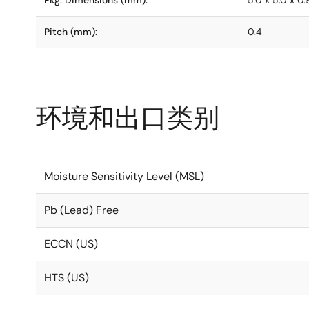
Pkg. Dimensions (mm):
5.0 x 5.0 x 0.
Pitch (mm):
0.4
环境和出口类别
Moisture Sensitivity Level (MSL)
Pb (Lead) Free
ECCN (US)
HTS (US)