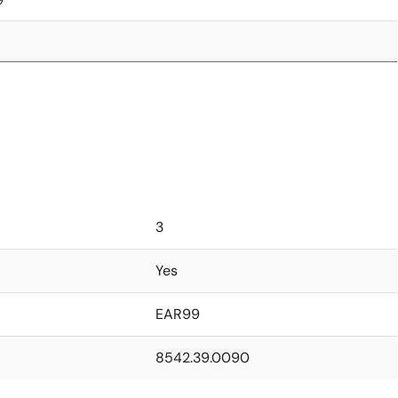
9
3
Yes
EAR99
8542.39.0090