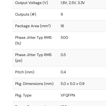
Output Voltage (V)
1.8V, 2.5V, 3.3V
Outputs (#)
9
Package Area (mm²)
16
Phase Jitter Typ RMS
500
(fs)
Phase Jitter Typ RMS
0.5
(ps)
Pitch (mm)
0.4
Pkg. Dimensions (mm)
5.0 x 5.0 x 0.9
Pkg. Type
VFQFPN