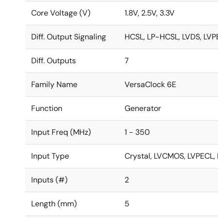
Core Voltage (V)
1.8V, 2.5V, 3.3V
Diff. Output Signaling
HCSL, LP-HCSL, LVDS, LV
Diff. Outputs
7
Family Name
VersaClock 6E
Function
Generator
Input Freq (MHz)
1 - 350
Input Type
Crystal, LVCMOS, LVPECL,
Inputs (#)
2
Length (mm)
5