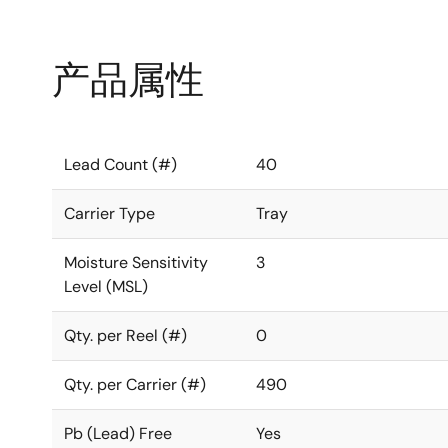
产品属性
Lead Count (#)
40
Carrier Type
Tray
Moisture Sensitivity
3
Level (MSL)
Qty. per Reel (#)
0
Qty. per Carrier (#)
490
Pb (Lead) Free
Yes