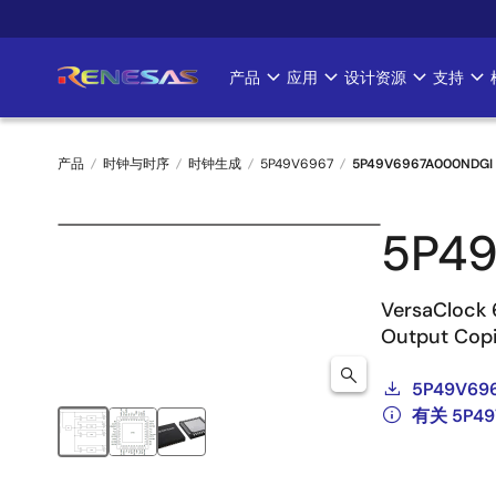
跳
转
到
产品
应用
设计资源
支持
Main
主
要
navigation
内
产品
时钟与时序
时钟生成
5P49V6967
5P49V6967A000NDGI
容
面
5P4
包
屑
VersaClock 
Output Cop
5P49V696
有关 5P4