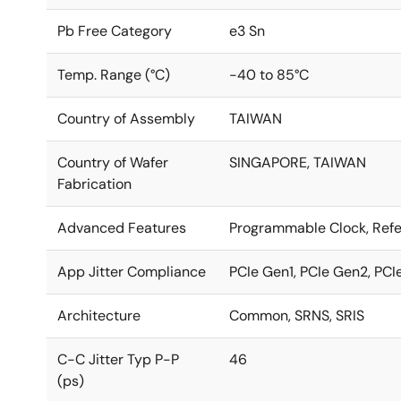
Pb Free Category
e3 Sn
Temp. Range (°C)
-40 to 85°C
Country of Assembly
TAIWAN
Country of Wafer
SINGAPORE, TAIWAN
Fabrication
Advanced Features
Programmable Clock, Ref
App Jitter Compliance
PCIe Gen1, PCIe Gen2, PCI
Architecture
Common, SRNS, SRIS
C-C Jitter Typ P-P
46
(ps)