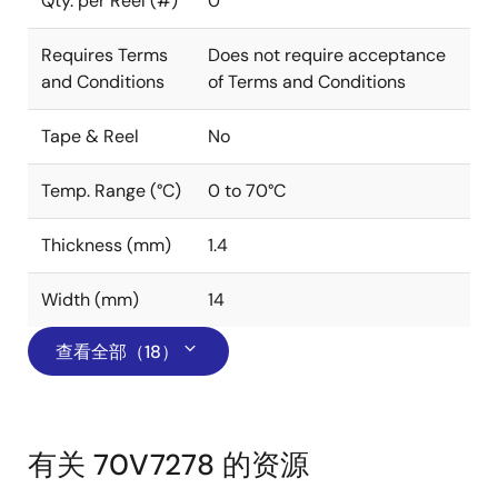
Qty. per Reel (#)
0
Requires Terms
Does not require acceptance
and Conditions
of Terms and Conditions
Tape & Reel
No
Temp. Range (°C)
0 to 70°C
Thickness (mm)
1.4
Width (mm)
14
查看全部（18）
有关 70V7278 的资源