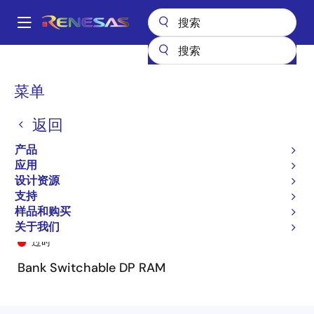
跳
转
A
到
Main
主
产品
General Parts
70V7278
70V7278S35PF9
navigation
要
面
菜单
内
包
容
返回
屑
产品
应用
设计资源
支持
样品和购买
70V7278S35PF9
关于我们
过时
Bank Switchable DP RAM