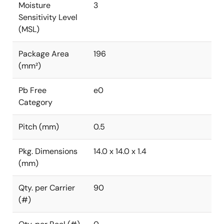
Moisture
3
Sensitivity Level
(MSL)
Package Area
196
(mm²)
Pb Free
e0
Category
Pitch (mm)
0.5
Pkg. Dimensions
14.0 x 14.0 x 1.4
(mm)
Qty. per Carrier
90
(#)