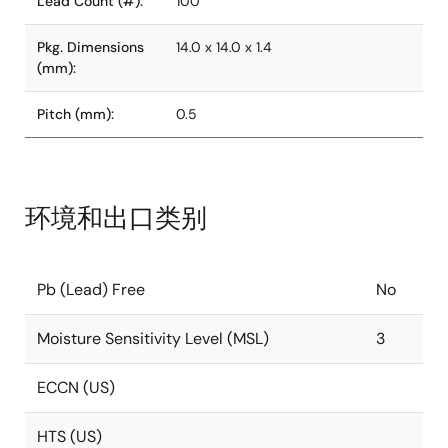
Lead Count (#):
100
Pkg. Dimensions
14.0 x 14.0 x 1.4
(mm):
Pitch (mm):
0.5
环境和出口类别
Pb (Lead) Free
No
Moisture Sensitivity Level (MSL)
3
ECCN (US)
HTS (US)