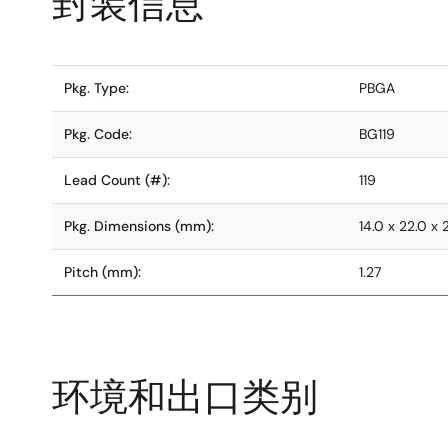
封装信息
Pkg. Type:
PBGA
Pkg. Code:
BG119
Lead Count (#):
119
Pkg. Dimensions (mm):
14.0 x 22.0 x 
Pitch (mm):
1.27
环境和出口类别