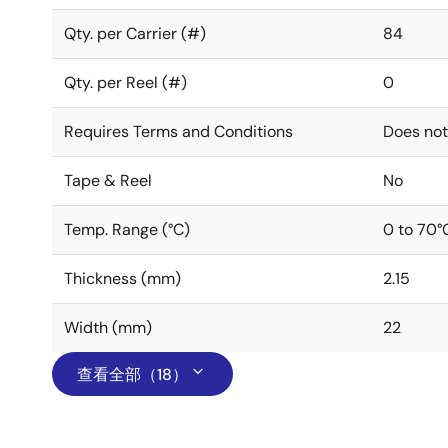
Qty. per Carrier (#)
84
Qty. per Reel (#)
0
Requires Terms and Conditions
Does not
Tape & Reel
No
Temp. Range (°C)
0 to 70°
Thickness (mm)
2.15
Width (mm)
22
查看全部（18）