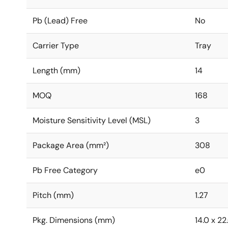
Pb (Lead) Free
No
Carrier Type
Tray
Length (mm)
14
MOQ
168
Moisture Sensitivity Level (MSL)
3
Package Area (mm²)
308
Pb Free Category
e0
Pitch (mm)
1.27
Pkg. Dimensions (mm)
14.0 x 22