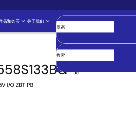
样品和购买
关于我们
清空
558S133BG
过
时
5V I/O ZBT PB