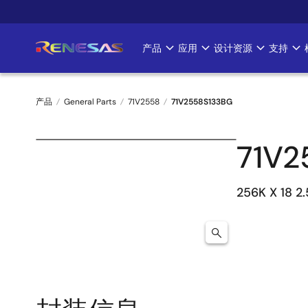
跳
转
到
产品
应用
设计资源
支持
Main
主
要
navigation
内
产品
General Parts
71V2558
71V2558S133BG
容
面
71V2
包
屑
256K X 18 2.