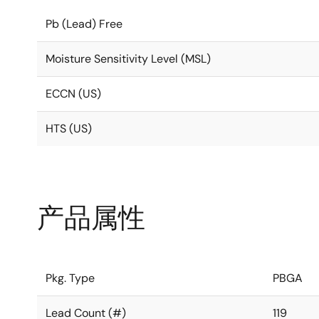
Pb (Lead) Free
Moisture Sensitivity Level (MSL)
ECCN (US)
HTS (US)
产品属性
Pkg. Type
PBGA
Lead Count (#)
119