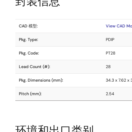
封装信息
CAD 模型:
View CAD Mo
Pkg. Type:
PDIP
Pkg. Code:
PT28
Lead Count (#):
28
Pkg. Dimensions (mm):
34.3 x 7.62 x 
Pitch (mm):
2.54
环境和出口类别