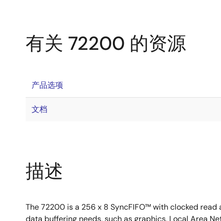
有关 72200 的资源
产品选项
文档
描述
The 72200 is a 256 x 8 SyncFIFO™ with clocked read and
data buffering needs, such as graphics, Local Area N