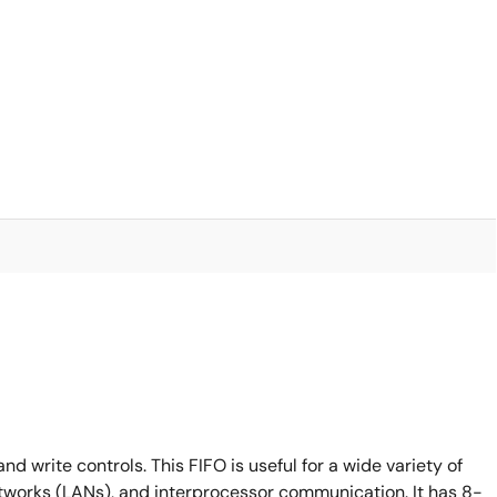
 write controls. This FIFO is useful for a wide variety of
etworks (LANs), and interprocessor communication. It has 8-