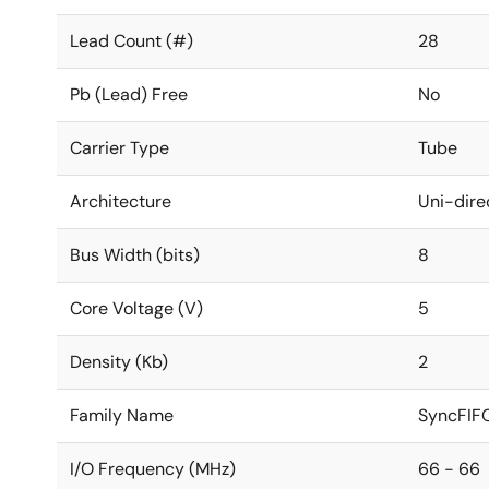
Lead Count (#)
28
Pb (Lead) Free
No
Carrier Type
Tube
Architecture
Uni-dire
Bus Width (bits)
8
Core Voltage (V)
5
Density (Kb)
2
Family Name
SyncFIF
I/O Frequency (MHz)
66 - 66