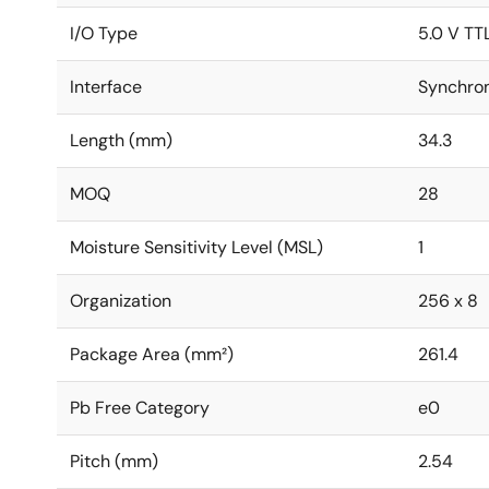
I/O Type
5.0 V TT
Interface
Synchro
Length (mm)
34.3
MOQ
28
Moisture Sensitivity Level (MSL)
1
Organization
256 x 8
Package Area (mm²)
261.4
Pb Free Category
e0
Pitch (mm)
2.54