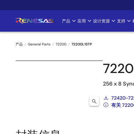
跳
转
到
产品
应用
设计资源
支持
Main
主
要
navigation
内
产品
General Parts
72200
72200L15TP
容
面
7220
包
屑
256 x 8 Syn
72420-72
有关 722