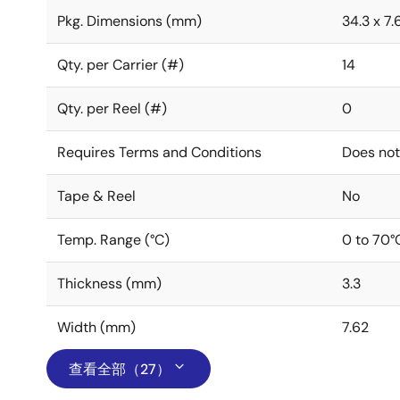
Pkg. Dimensions (mm)
34.3 x 7.
Qty. per Carrier (#)
14
Qty. per Reel (#)
0
Requires Terms and Conditions
Does not
Tape & Reel
No
Temp. Range (°C)
0 to 70°
Thickness (mm)
3.3
Width (mm)
7.62
查看全部（27）