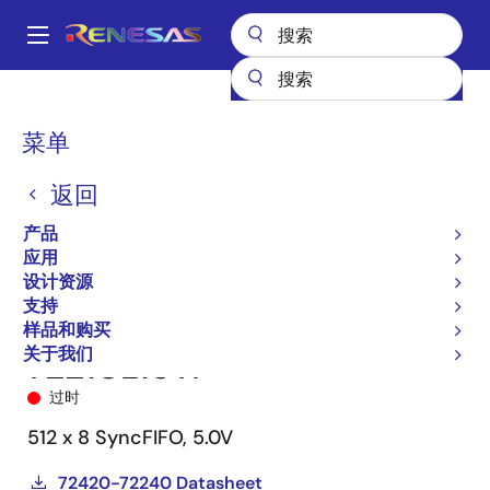
跳
转
A
到
Main
主
产品
储存器和逻辑器件
FIFO 产品
同步 FIFO
72210
navigation
要
72210L15TP
面
菜单
内
包
容
返回
屑
产品
应用
设计资源
支持
样品和购买
关于我们
72210L15TP
过时
512 x 8 SyncFIFO, 5.0V
72420-72240 Datasheet