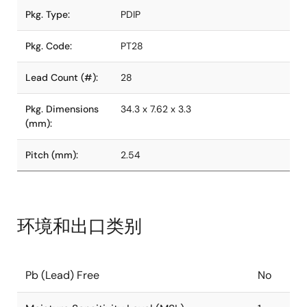
Pkg. Type:
PDIP
Pkg. Code:
PT28
Lead Count (#):
28
Pkg. Dimensions
34.3 x 7.62 x 3.3
(mm):
Pitch (mm):
2.54
环境和出口类别
Pb (Lead) Free
No