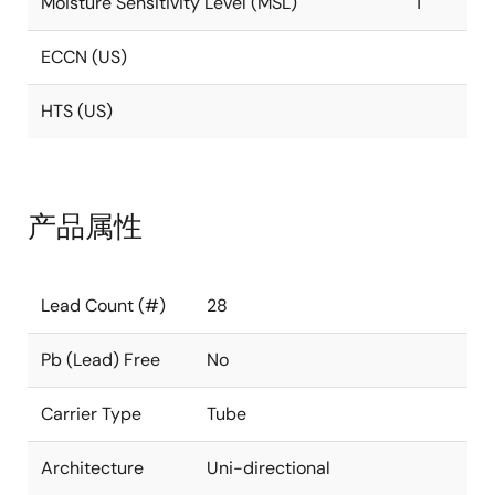
Moisture Sensitivity Level (MSL)
1
ECCN (US)
HTS (US)
产品属性
Lead Count (#)
28
Pb (Lead) Free
No
Carrier Type
Tube
Architecture
Uni-directional