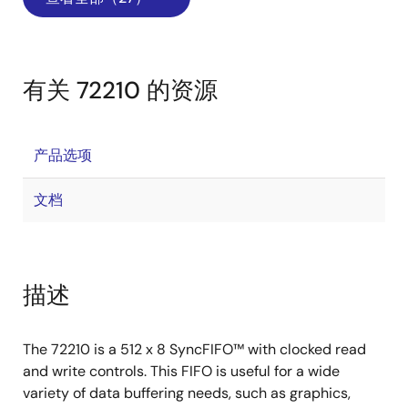
有关 72210 的资源
产品选项
文档
描述
The 72210 is a 512 x 8 SyncFIFO™ with clocked read
and write controls. This FIFO is useful for a wide
variety of data buffering needs, such as graphics,