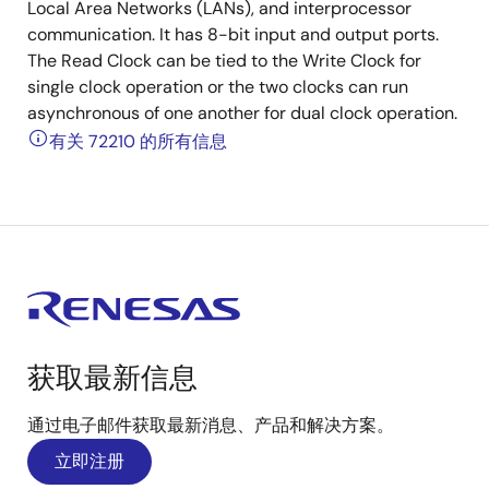
Local Area Networks (LANs), and interprocessor
communication. It has 8-bit input and output ports.
The Read Clock can be tied to the Write Clock for
single clock operation or the two clocks can run
asynchronous of one another for dual clock operation.
有关 72210 的所有信息
获取最新信息
通过电子邮件获取最新消息、产品和解决方案。
立即注册