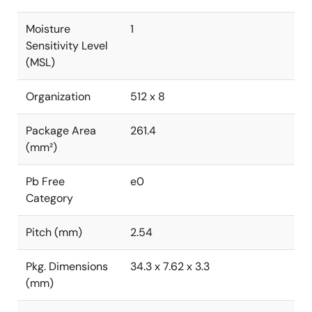
Moisture
1
Sensitivity Level
(MSL)
Organization
512 x 8
Package Area
261.4
(mm²)
Pb Free
e0
Category
Pitch (mm)
2.54
Pkg. Dimensions
34.3 x 7.62 x 3.3
(mm)