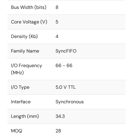
Bus Width (bits)
8
Core Voltage (V)
5
Density (Kb)
4
Family Name
SyncFIFO
I/O Frequency
66 - 66
(MHz)
I/O Type
5.0 V TTL
Interface
Synchronous
Length (mm)
34.3
MOQ
28