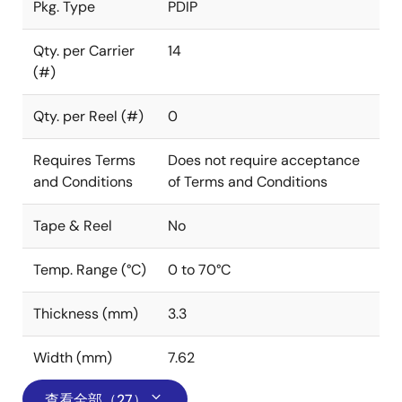
Pkg. Type
PDIP
Qty. per Carrier
14
(#)
Qty. per Reel (#)
0
Requires Terms
Does not require acceptance
and Conditions
of Terms and Conditions
Tape & Reel
No
Temp. Range (°C)
0 to 70°C
Thickness (mm)
3.3
Width (mm)
7.62
查看全部（27）