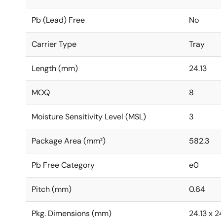
Pb (Lead) Free
No
Carrier Type
Tray
Length (mm)
24.13
MOQ
8
Moisture Sensitivity Level (MSL)
3
Package Area (mm²)
582.3
Pb Free Category
e0
Pitch (mm)
0.64
Pkg. Dimensions (mm)
24.13 x 2