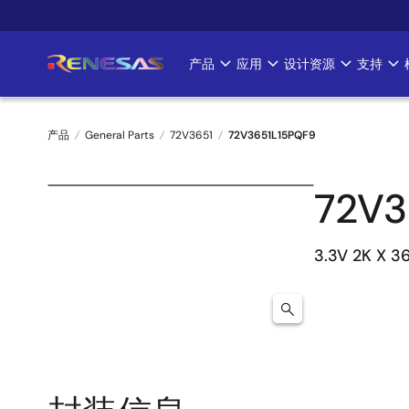
跳
转
到
产品
应用
设计资源
支持
Main
主
要
navigation
内
产品
General Parts
72V3651
72V3651L15PQF9
容
面
72V3
包
屑
3.3V 2K X 3