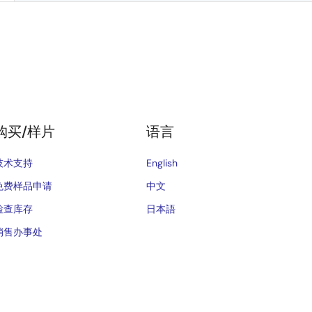
购买/样片
语言
技术支持
English
免费样品申请
中文
检查库存
日本語
销售办事处