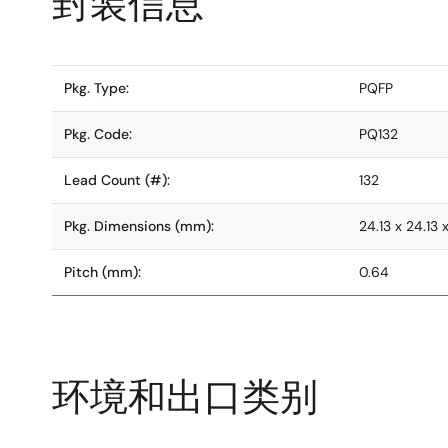
封装信息
Pkg. Type:
PQFP
Pkg. Code:
PQ132
Lead Count (#):
132
Pkg. Dimensions (mm):
24.13 x 24.13 
Pitch (mm):
0.64
环境和出口类别