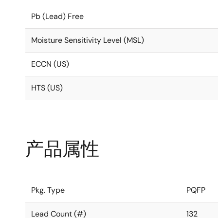
Pb (Lead) Free
Moisture Sensitivity Level (MSL)
ECCN (US)
HTS (US)
产品属性
Pkg. Type
PQFP
Lead Count (#)
132