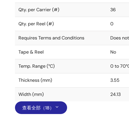
Qty. per Carrier (#)
36
Qty. per Reel (#)
0
Requires Terms and Conditions
Does not
Tape & Reel
No
Temp. Range (°C)
0 to 70°
Thickness (mm)
3.55
Width (mm)
24.13
查看全部（18）