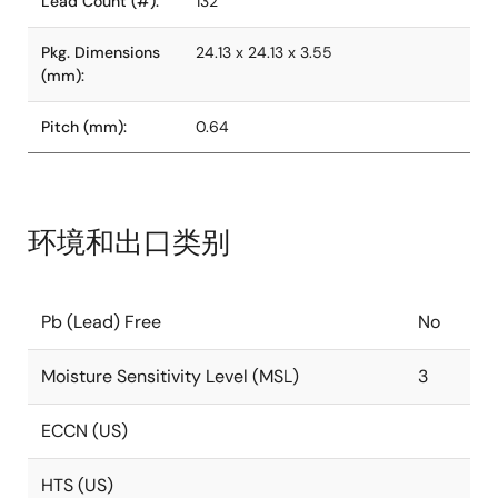
Lead Count (#):
132
Pkg. Dimensions
24.13 x 24.13 x 3.55
(mm):
Pitch (mm):
0.64
环境和出口类别
Pb (Lead) Free
No
Moisture Sensitivity Level (MSL)
3
ECCN (US)
HTS (US)