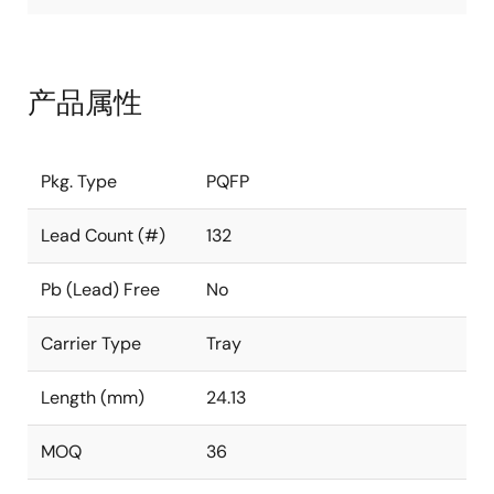
产品属性
Pkg. Type
PQFP
Lead Count (#)
132
Pb (Lead) Free
No
Carrier Type
Tray
Length (mm)
24.13
MOQ
36