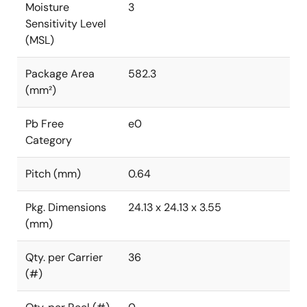
Moisture
3
Sensitivity Level
(MSL)
Package Area
582.3
(mm²)
Pb Free
e0
Category
Pitch (mm)
0.64
Pkg. Dimensions
24.13 x 24.13 x 3.55
(mm)
Qty. per Carrier
36
(#)