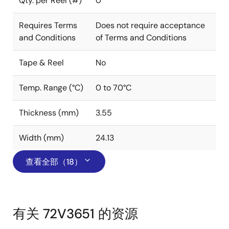
Qty. per Reel (#)
0
Requires Terms
Does not require acceptance
and Conditions
of Terms and Conditions
Tape & Reel
No
Temp. Range (°C)
0 to 70°C
Thickness (mm)
3.55
Width (mm)
24.13
查看全部（18）
有关 72V3651 的资源