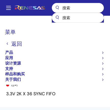
跳
转
A
到
Main
主
产品
General Parts
72V3651
72V3651L15PQF
navigation
要
面
菜单
内
包
容
返回
屑
产品
应用
设计资源
支持
样品和购买
72V3651L15PQF
关于我们
过时
3.3V 2K X 36 SYNC FIFO