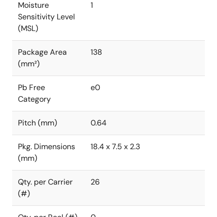
Moisture
1
Sensitivity Level
(MSL)
Package Area
138
(mm²)
Pb Free
e0
Category
Pitch (mm)
0.64
Pkg. Dimensions
18.4 x 7.5 x 2.3
(mm)
Qty. per Carrier
26
(#)