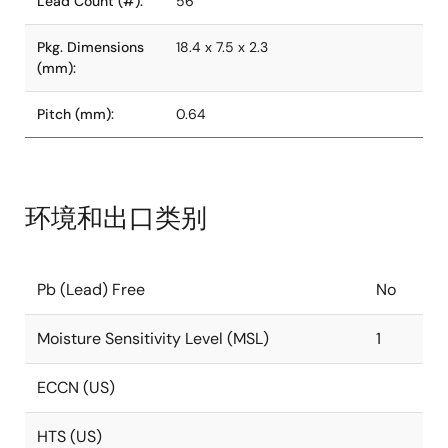
Lead Count (#):
56
Pkg. Dimensions
18.4 x 7.5 x 2.3
(mm):
Pitch (mm):
0.64
环境和出口类别
Pb (Lead) Free
No
Moisture Sensitivity Level (MSL)
1
ECCN (US)
HTS (US)