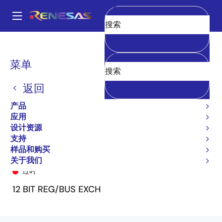
跳
转
A
到
Main
清空
主
产品
General Parts
74FCT162H272T
74FCT162H272ATPA
navigation
要
面
菜单
内
包
容
返回
屑
产品
应用
设计资源
支持
样品和购买
74FCT162H272ATPA
关于我们
过时
12 BIT REG/BUS EXCH