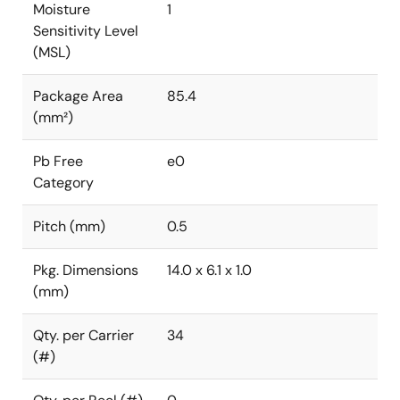
Moisture
1
Sensitivity Level
(MSL)
Package Area
85.4
(mm²)
Pb Free
e0
Category
Pitch (mm)
0.5
Pkg. Dimensions
14.0 x 6.1 x 1.0
(mm)
Qty. per Carrier
34
(#)