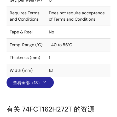
Qty. per Reel (#)
0
Requires Terms
Does not require acceptance
and Conditions
of Terms and Conditions
Tape & Reel
No
Temp. Range (°C)
-40 to 85°C
Thickness (mm)
1
Width (mm)
6.1
查看全部（18）
有关 74FCT162H272T 的资源