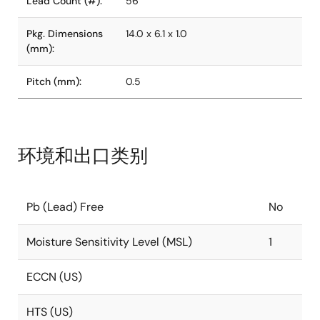
Lead Count (#):
56
Pkg. Dimensions
14.0 x 6.1 x 1.0
(mm):
Pitch (mm):
0.5
环境和出口类别
Pb (Lead) Free
No
Moisture Sensitivity Level (MSL)
1
ECCN (US)
HTS (US)