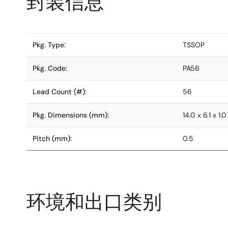
封装信息
Pkg. Type:
TSSOP
Pkg. Code:
PA56
Lead Count (#):
56
Pkg. Dimensions (mm):
14.0 x 6.1 x 1.0
Pitch (mm):
0.5
环境和出口类别