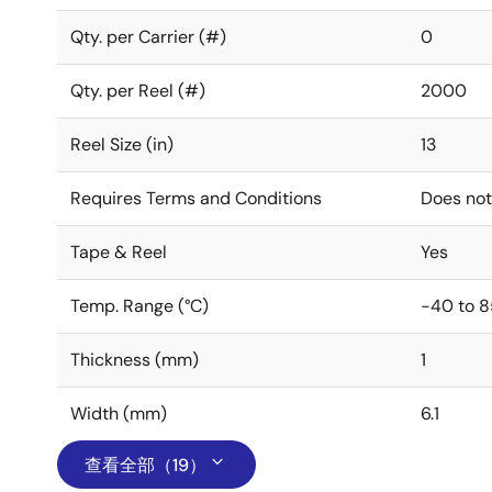
Qty. per Carrier (#)
0
Qty. per Reel (#)
2000
Reel Size (in)
13
Requires Terms and Conditions
Does not
Tape & Reel
Yes
Temp. Range (°C)
-40 to 8
Thickness (mm)
1
Width (mm)
6.1
查看全部（19）