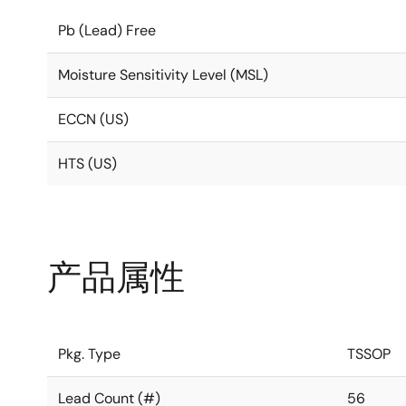
Pb (Lead) Free
Moisture Sensitivity Level (MSL)
ECCN (US)
HTS (US)
产品属性
Pkg. Type
TSSOP
Lead Count (#)
56