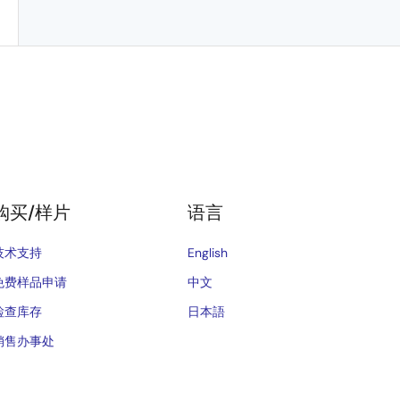
购买/样片
语言
技术支持
English
免费样品申请
中文
检查库存
日本語
销售办事处