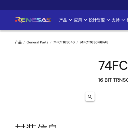
跳
转
到
产品
应用
设计资源
支持
Main
主
要
navigation
内
产品
General Parts
74FCT163646
74FCT163646PA8
容
面
74FC
包
屑
16 BIT TRNS