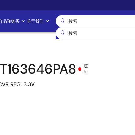
样品和购买
关于我们
T163646PA8
过
时
CVR REG. 3.3V