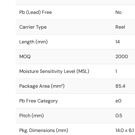
Pb (Lead) Free
No
Carrier Type
Reel
Length (mm)
14
MOQ
2000
Moisture Sensitivity Level (MSL)
1
Package Area (mm²)
85.4
Pb Free Category
e0
Pitch (mm)
0.5
Pkg. Dimensions (mm)
14.0 x 6.1