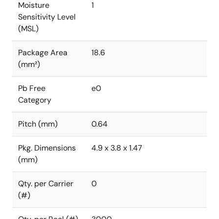
Moisture
1
Sensitivity Level
(MSL)
Package Area
18.6
(mm²)
Pb Free
e0
Category
Pitch (mm)
0.64
Pkg. Dimensions
4.9 x 3.8 x 1.47
(mm)
Qty. per Carrier
0
(#)