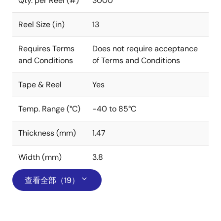
Qty. per Reel (#)
3000
Reel Size (in)
13
Requires Terms
Does not require acceptance
and Conditions
of Terms and Conditions
Tape & Reel
Yes
Temp. Range (°C)
-40 to 85°C
Thickness (mm)
1.47
Width (mm)
3.8
查看全部（19）