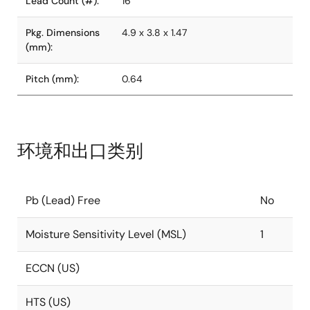
Lead Count (#):
16
Pkg. Dimensions
4.9 x 3.8 x 1.47
(mm):
Pitch (mm):
0.64
环境和出口类别
Pb (Lead) Free
No
Moisture Sensitivity Level (MSL)
1
ECCN (US)
HTS (US)