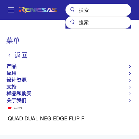
跳
转
A
到
Main
主
产品
General Parts
74LVC112A
74LVC112AQ8
navigation
要
面
菜单
内
包
容
返回
屑
产品
应用
设计资源
支持
样品和购买
74LVC112AQ8
关于我们
过时
QUAD DUAL NEG EDGE FLIP F