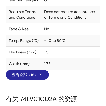
Qty. per Reel (#)
0
Requires Terms
Does not require acceptance
and Conditions
of Terms and Conditions
Tape & Reel
No
Temp. Range (°C)
-40 to 85°C
Thickness (mm)
1.3
Width (mm)
1.75
查看全部（18）
有关 74LVC1G02A 的资源