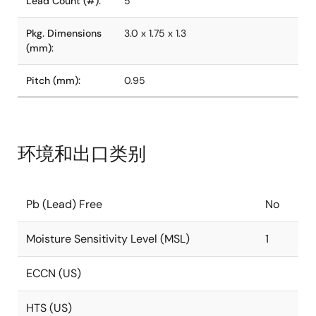
Lead Count (#):
5
Pkg. Dimensions
3.0 x 1.75 x 1.3
(mm):
Pitch (mm):
0.95
环境和出口类别
Pb (Lead) Free
No
Moisture Sensitivity Level (MSL)
1
ECCN (US)
HTS (US)