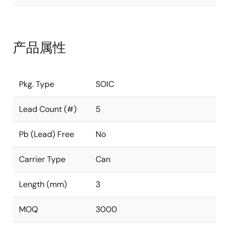
产品属性
Pkg. Type
SOIC
Lead Count (#)
5
Pb (Lead) Free
No
Carrier Type
Can
Length (mm)
3
MOQ
3000