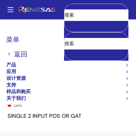
跳
转
A
到
Main
清空
主
产品
General Parts
74LVC1G02A
74LVC1G02ADY
navigation
要
面
菜单
内
包
容
返回
屑
产品
应用
设计资源
支持
样品和购买
74LVC1G02ADY
关于我们
过时
SINGLE 2 INPUT POS OR GAT