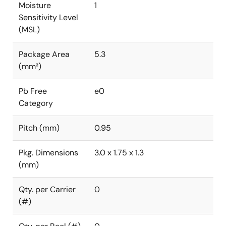
Moisture
1
Sensitivity Level
(MSL)
Package Area
5.3
(mm²)
Pb Free
e0
Category
Pitch (mm)
0.95
Pkg. Dimensions
3.0 x 1.75 x 1.3
(mm)
Qty. per Carrier
0
(#)