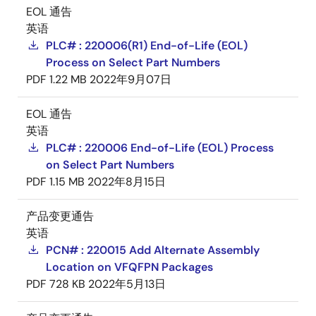
EOL 通告
英语
PLC# : 220006(R1) End-of-Life (EOL)
Process on Select Part Numbers
PDF
1.22 MB
2022年9月07日
EOL 通告
英语
PLC# : 220006 End-of-Life (EOL) Process
on Select Part Numbers
PDF
1.15 MB
2022年8月15日
产品变更通告
英语
PCN# : 220015 Add Alternate Assembly
Location on VFQFPN Packages
PDF
728 KB
2022年5月13日