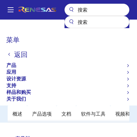
跳
转
A
到
Main
主
产品
时钟与时序
特定应用时钟
9DBV0741
navigation
要
面
菜单
9DBV0741
内
包
容
返回
过时
屑
7-Output 1.8V HCSL Fanout Clock
产品
Buffer
应用
设计资源
支持
数据手册
样品和购买
关于我们
概述
产品选项
文档
软件与工具
视频和活