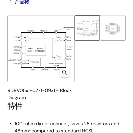
Close
Open
产品树
product
product
tree
tree
menu
menu
9DBV05x1-07x1-09x1 - Block
Diagram
特性
100-ohm direct connect; saves 28 resistors and
48mm² compared to standard HCSL