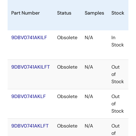
Part Number
Status
Samples
Stock
P
9DBV0741AKILF
Obsolete
N/A
In
V
Stock
9DBV0741AKILFT
Obsolete
N/A
Out
V
of
Stock
9DBV0741AKLF
Obsolete
N/A
Out
V
of
Stock
9DBV0741AKLFT
Obsolete
N/A
Out
V
of