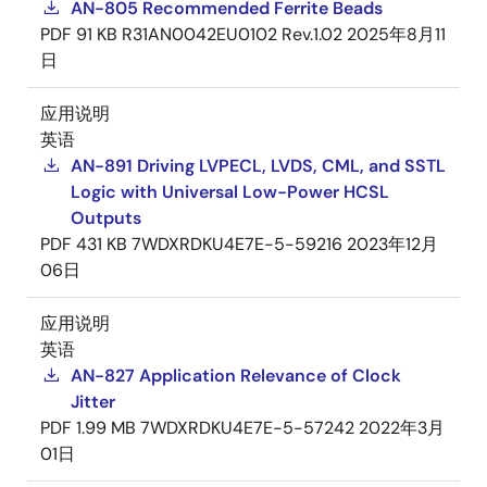
AN-805 Recommended Ferrite Beads
PDF
91 KB
R31AN0042EU0102 Rev.1.02
2025年8月11
日
应用说明
英语
AN-891 Driving LVPECL, LVDS, CML, and SSTL
Logic with Universal Low-Power HCSL
Outputs
PDF
431 KB
7WDXRDKU4E7E-5-59216
2023年12月
06日
应用说明
英语
AN-827 Application Relevance of Clock
Jitter
PDF
1.99 MB
7WDXRDKU4E7E-5-57242
2022年3月
01日