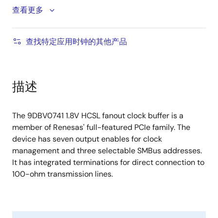
1MHz to 200MHz operating frequency
查看更多
3.3V tolerant SMBus interface works with legacy
controllers
查找特定应用时钟的其他产品
Selectable SMBus addresses; multiple devices can
easily share an SMBus segment
Device contains default configuration; SMBus
描述
interface is not required for device operation
Space-saving 5mm x 5mm 40-pin VFQFPN;
The 9DBV0741 1.8V HCSL fanout clock buffer is a
minimal board space
member of Renesas' full-featured PCIe family. The
device has seven output enables for clock
management and three selectable SMBus addresses.
It has integrated terminations for direct connection to
100-ohm transmission lines.