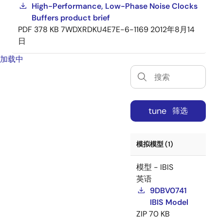
High-Performance, Low-Phase Noise Clocks
Buffers product brief
PDF
378 KB
7WDXRDKU4E7E-6-1169
2012年8月14
日
加载中
tune
筛选
模拟模型 (1)
模型 - IBIS
英语
9DBV0741
IBIS Model
ZIP
70 KB