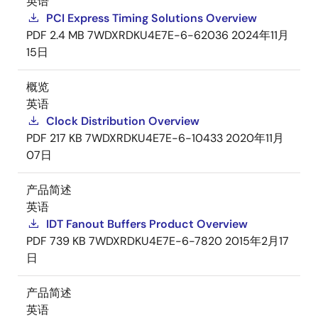
英语
PCI Express Timing Solutions Overview
PDF
2.4 MB
7WDXRDKU4E7E-6-62036
2024年11月
15日
概览
英语
Clock Distribution Overview
PDF
217 KB
7WDXRDKU4E7E-6-10433
2020年11月
07日
产品简述
英语
IDT Fanout Buffers Product Overview
PDF
739 KB
7WDXRDKU4E7E-6-7820
2015年2月17
日
产品简述
英语