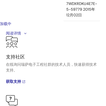
7WDXRDKU4E7E-
5-59779
2015年
12月02日
加载中
A detailed overview of IDT's full-featured PCI Express
阅读详情
(PCIe) clock and timing solutions. The presentation
addresses PCIe Gen 1, Gen 2, Gen 3, and Gen 4
architectures and how IDT's industry-leading
solutions provide all the functions, features, and
支持社区
performance required by the application.
在线询问瑞萨电子工程社群的技术人员，快速获得技术
支持。
Presented by Ron Wade, System Architect at IDT. For
more information visit the PCIe clocks page.
获取支持