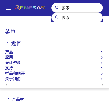
跳
转
A
到
Main
主
产品
时钟与时序
时钟分配
navigation
要
面
菜单
时钟分配 IC
内
包
容
返回
屑
产品选择器
产品
应用
交叉参考
设计资源
支持
样品和购买
关于我们
跳转至页面部分：
Close
Open
产品树
product
product