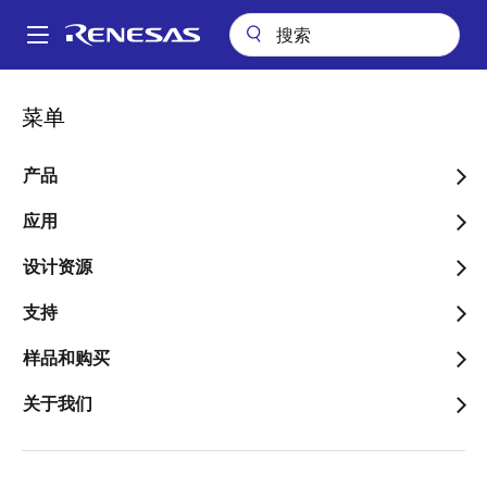
跳
转
A
到
Main
主
应用
通信基础结构
无线基础设施
用于 RRU 的 eCPRI 大规模 MIMO
navigation
菜单
要
面
用于 RRU 的 eCPRI 大规模
内
包
容
产品
MIMO
屑
应用
设计资源
跳转至页面部分：
支持
样品和购买
关于我们
概述