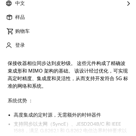
概
中文
描述
应用
述
样品
购物车
该款全新的增强型“通用公共无线电接口（eCPRI）大规
描
模多输入多输出（MIMO）远程无线电单元（RRU）”需
登录
述
要低相位噪声和杂散性能，以避免信道阻塞和干扰。 该
系统要求时钟信号具有确定性延迟和低相位漂移，以确
保接收器相位同步达到皮秒级。 这些元件构成了精确波
束成形和 MIMO 架构的基础。 该设计经过优化，可实现
高定时精度、集成度和灵活性，从而支持开发符合 5G 标
准的网络和系统。
系统优势 ：
高度集成的定时源，无需额外的时钟器件
支持同步以太网（SyncE）、JESD204B/C 和 IEEE
1588，满足 G.8262.1 和 G.8262 电信边界时钟要求以