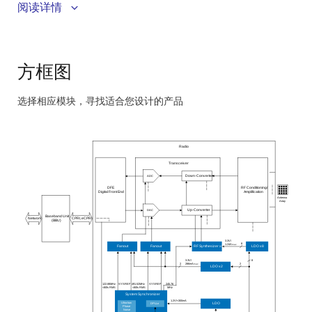
及 G.8273.2 C/D 类时间精度
阅读详情
具有高性能毫米波宽带合成器，可产生高达 18GHz 的
输出频率
方框图
选择相应模块，寻找适合您设计的产品
Skip
interactive
block
Radio
diagram
Transceiver
ADC
Down-Converter
DFE
RF Conditioning/
Digital Front End
Amplification
Antenna
Array
DAC
Up-Converter
Baseband Unit
Network
CPRI, eCPRI
(BBU)
3.3V/
8
1.24A
max
Fanout
Fanout
RF Synthesizer x8
LDO x8
3.3V/
8
2
286mA
2
max
LDO x2
122.88MHz
SYSREF
491.52MHz
SYSREF
245.76
<80fs RMS
<80fs RMS
MHz
System Synchronizer
1.2V/<300mA
Ultra-low
DPLLn
LDO
Phase
Noise