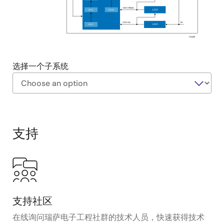
1.8V/<700mA
DPLL
DCOn
LDO
5V
3.3V/<1A
DCO
LDO
CN340
选择一个子系统
Exiting
Interactive
Block
支持
Diagram
支持社区
在线询问瑞萨电子工程社群的技术人员，快速获得技术