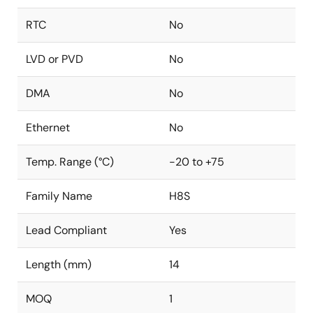
RTC
No
LVD or PVD
No
DMA
No
Ethernet
No
Temp. Range (°C)
-20 to +75
Family Name
H8S
Lead Compliant
Yes
Length (mm)
14
MOQ
1