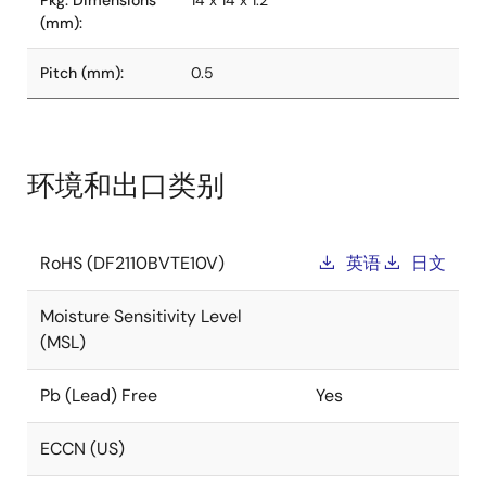
Pkg. Dimensions
14 x 14 x 1.2
(mm):
Pitch (mm):
0.5
环境和出口类别
RoHS (DF2110BVTE10V)
英语
日文
Moisture Sensitivity Level
(MSL)
Pb (Lead) Free
Yes
ECCN (US)