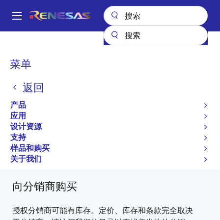
跳
转
A
到
Main
主
产品
General Parts
H8S/2110B
DF2110BVTE10V
navigation
要
面
菜单
内
DF2110BVTE10V
包
容
返回
过时
屑
产品
Microcontrollers for Office Equipment
应用
Applications
设计资源
支持
H8S/2110B Group Hardware Manual
样品和购买
有关 H8S/2110B 的所有信息
关于我们
向分销商购买
授权分销商可能有库存。定价、库存和条款完全取决