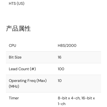
HTS (US)
产品属性
CPU
H8S/2000
Bit Size
16
Lead Count (#)
100
Operating Freq (Max)
10
(MHz)
Timer
8-bit x 4-ch, 16-bit x
1-ch