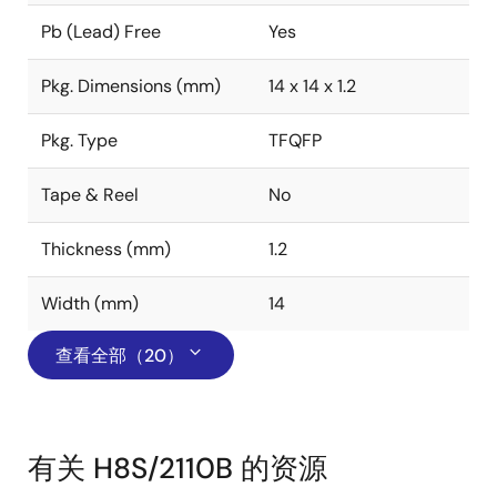
Pb (Lead) Free
Yes
Pkg. Dimensions (mm)
14 x 14 x 1.2
Pkg. Type
TFQFP
Tape & Reel
No
Thickness (mm)
1.2
Width (mm)
14
查看全部（20）
有关 H8S/2110B 的资源