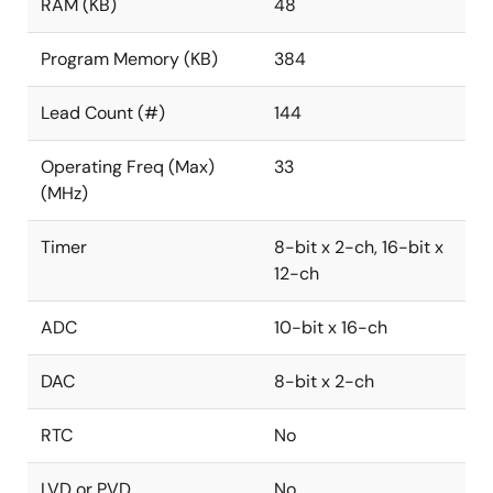
RAM (KB)
48
Program Memory (KB)
384
Lead Count (#)
144
Operating Freq (Max)
33
(MHz)
Timer
8-bit x 2-ch, 16-bit x
12-ch
ADC
10-bit x 16-ch
DAC
8-bit x 2-ch
RTC
No
LVD or PVD
No