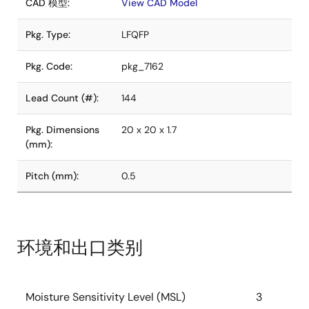
CAD 模型:
View CAD Model
Pkg. Type:
LFQFP
Pkg. Code:
pkg_7162
Lead Count (#):
144
Pkg. Dimensions
20 x 20 x 1.7
(mm):
Pitch (mm):
0.5
环境和出口类别
Moisture Sensitivity Level (MSL)
3