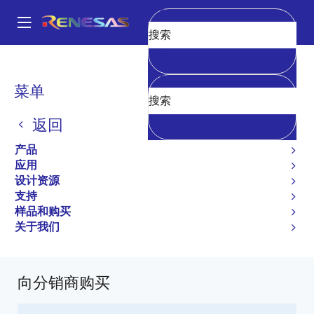
跳
转
A
到
Main
清空
主
产品
General Parts
H8S/2427
R4F24275NFQU
navigation
要
面
菜单
内
R4F24275NFQU
包
容
返回
不推荐用于新设计
屑
产品
Microcontrollers with 16-bit High-speed
应用
H8S/2600 CPU
设计资源
支持
H8S/2427, H8S/2427R, H8S/2425 Group User's
样品和购买
Manual: Hardware
关于我们
有关 H8S/2427 的所有信息
向分销商购买