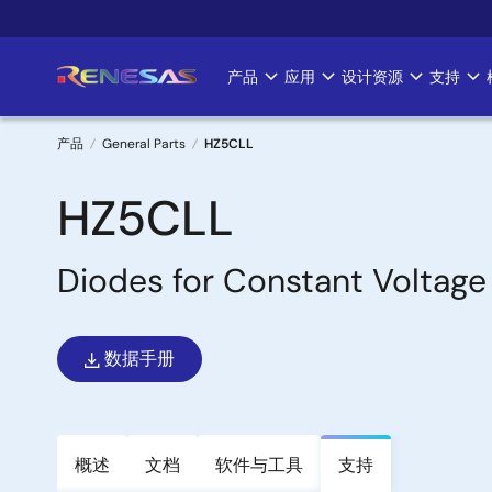
跳
转
到
产品
应用
设计资源
支持
Main
主
要
navigation
内
产品
General Parts
HZ5CLL
容
面
HZ5CLL
包
Diodes for Constant Voltage
屑
数据手册
概述
文档
软件与工具
支持