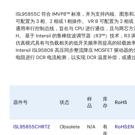
ISL95855C 符合 IMVP8™ 标准，并为支持内核
可配置为 3 相、2 相或 1 相操作。 VR B 可配置为 2 
通用串行控制总线，旨在与 CPU 进行通信，且与两芯方法相比，
H。 基于 Intersil 的鲁棒纹波调节器（R3™）
仿真模式具有与负载相关的低开关频率而提高的轻载效率。 I
Intersil ISL95808 高压同步整流降压 MOSFE
电阻进行 DCR 电流检测，以实现 DCR 温度补偿，或
样
库
器件号
状态
RoHS
品
存
ISL95855CHRTZ
Obsolete
N/A
有
RoHS:EN
库