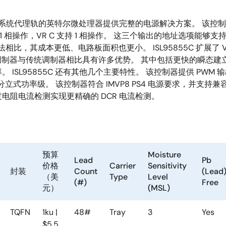
、图形和系统代理轨的英特尔微处理器提供完整的电源解决方案。 该控制器
相或 1 相操作，VR C 支持 1 相操作。 这三个输出的地址选项能够支
其成本更低、电路板面积也更小。 ISL95855C 扩展了 VR A 和
技术，R3 调制器与传统调制器相比具有许多优势。 其中包括更快的
SL95855C 还有其他几个主要特性。 该控制器提供 PWM 
T 驱动器的分立式功率级。 该控制器符合 IMVP8 PS4 电源要求，
通过电阻电流检测实现更精确的 DCR 电流检测。
预算
Moisture
Lead
Pb
价格
Carrier
Sensitivity
封装
Count
(Lead
（美
Type
Level
(#)
Free
元）
(MSL)
TQFN
1ku |
48#
Tray
3
Yes
$5.5