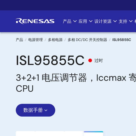
跳
转
到
产品
应用
设计资源
支持
Main
主
要
navigation
内
产品
电源管理
多相电源
多相 DC/DC 开关控制器
ISL95855C
容
面
ISL95855C
过时
包
3+2+1 电压调节器，Iccmax
屑
CPU
数据手册