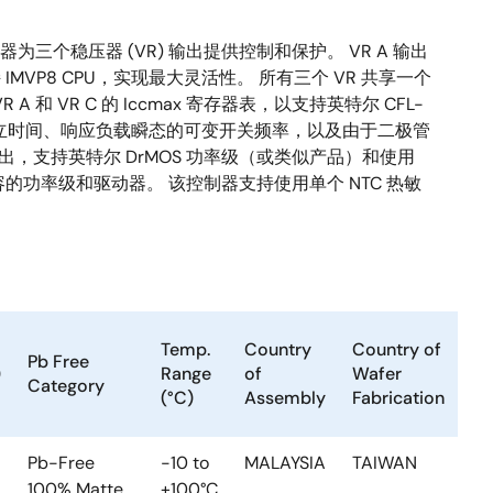
为三个稳压器 (VR) 输出提供控制和保护。 VR A 输出
持 IMVP8 CPU，实现最大灵活性。 所有三个 VR 共享一个
 VR C 的 Iccmax 寄存器表，以支持英特尔 CFL-
瞬态建立时间、响应负载瞬态的可变开关频率，以及由于二极管
输出，支持英特尔 DrMOS 功率级（或类似产品）和使用
并支持兼容的功率级和驱动器。 该控制器支持使用单个 NTC 热敏
Temp.
Country
Country of
Pb Free
)
Range
of
Wafer
Category
(°C)
Assembly
Fabrication
Pb-Free
-10 to
MALAYSIA
TAIWAN
100% Matte
+100°C