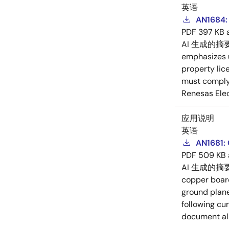
英语
AN1684: 
PDF
397 KB
AI 生成的摘
emphasizes us
property lic
must comply 
Renesas Elec
应用说明
英语
AN1681:
PDF
509 KB
AI 生成的摘
copper board
ground plane
following cu
document als