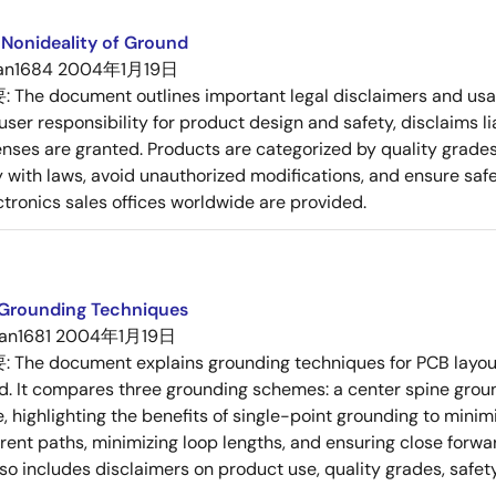
Nonideality of Ground
an1684
2004年1月19日
要:
The document outlines important legal disclaimers and usa
er responsibility for product design and safety, disclaims lia
enses are granted. Products are categorized by quality grade
with laws, avoid unauthorized modifications, and ensure safe 
tronics sales offices worldwide are provided.
 Grounding Techniques
an1681
2004年1月19日
要:
The document explains grounding techniques for PCB layou
. It compares three grounding schemes: a center spine ground
, highlighting the benefits of single-point grounding to minim
rrent paths, minimizing loop lengths, and ensuring close forwa
o includes disclaimers on product use, quality grades, safety