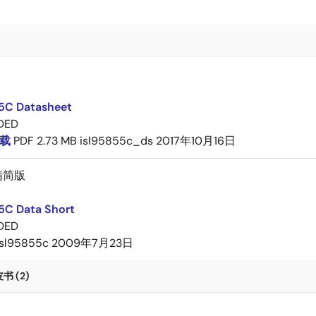
5C Datasheet
DED
载
PDF
2.73 MB
isl95855c_ds
2017年10月16日
精简版
5C Data Short
DED
isl95855c
2009年7月23日
 (2)