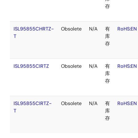
存
ISL95855CHRTZ-
Obsolete
N/A
有
RoHS:EN
T
库
存
ISL95855CIRTZ
Obsolete
N/A
有
RoHS:EN
库
存
ISL95855CIRTZ-
Obsolete
N/A
有
RoHS:EN
T
库
存