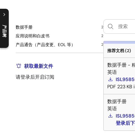
数据手册
产品树
2
C
l
o
s
e
p
r
o
d
u
c
t
t
r
e
e
m
e
n
O
p
e
n
p
r
o
d
u
c
t
t
r
e
e
m
e
n
应用说明和白皮书
2
产品通告（产品变更、EOL 等）
2
推荐文档 (2)
数据手册 - 
获取最新文件
英语
请登录后开启订阅
ISL9585
PDF
223 KB
数据手册
英语
ISL9585
登录后下