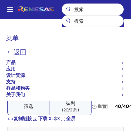
跳
转
A
到
Main
主
产品
电源管理
多相电源
多相 DC/DC 开关控制器
navigation
要
产品选择器: 多相 DC/DC 开关控制器
面
菜单
内
包
产品选择器: 多相 DC/DC 开
容
返回
屑
关控制器
产品
应用
设计资源
支持
Close
Open
产品树
样品和购买
product
product
关于我们
tree
tree
纵列
menu
menu
筛选
重置
40
/
40
(20/21列)
复制链接
下载.XLSX
全屏