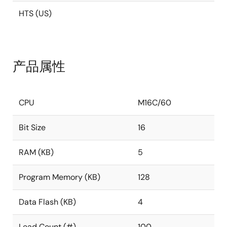
HTS (US)
产品属性
CPU
M16C/60
Bit Size
16
RAM (KB)
5
Program Memory (KB)
128
Data Flash (KB)
4
Lead Count (#)
100