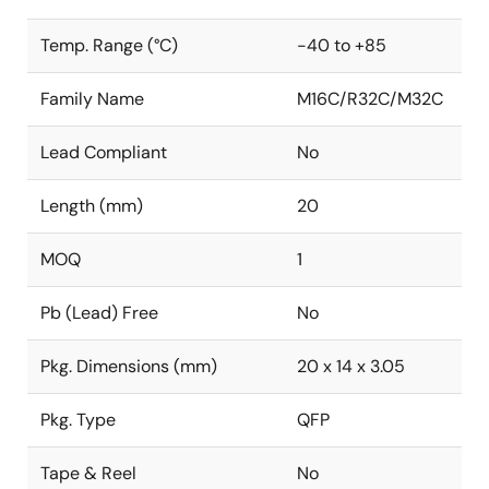
Temp. Range (°C)
-40 to +85
Family Name
M16C/R32C/M32C
Lead Compliant
No
Length (mm)
20
MOQ
1
Pb (Lead) Free
No
Pkg. Dimensions (mm)
20 x 14 x 3.05
Pkg. Type
QFP
Tape & Reel
No