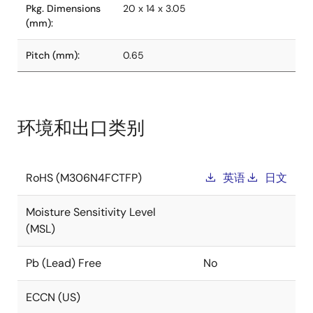
Pkg. Dimensions
20 x 14 x 3.05
(mm):
Pitch (mm):
0.65
环境和出口类别
RoHS (M306N4FCTFP)
英语
日文
Moisture Sensitivity Level
(MSL)
Pb (Lead) Free
No
ECCN (US)