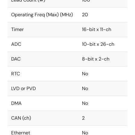
Operating Freq (Max) (MHz)
20
Timer
16-bit x 11-ch
ADC
10-bit x 26-ch
DAC
8-bit x 2-ch
RTC
No
LVD or PVD
No
DMA
No
CAN (ch)
2
Ethernet
No