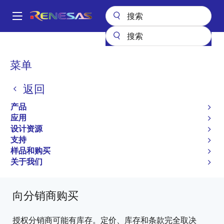
跳
转
A
到
Main
主
产品
微控制器和微处理器
其他 MCU 和 MPU
navigation
要
M16C 系列 MCU (R32C / M32C / M16C)
M16C/6N4
面
菜单
内
M306N4FCTFP
包
容
返回
M306N4FCTFP
屑
产品
过时
应用
16-bit Microcomputers (Non Promotion)
设计资源
支持
M16C/6N Group (M16C/6N4) Datasheet
样品和购买
有关 M16C/6N4 的所有信息
关于我们
向分销商购买
授权分销商可能有库存。定价、库存和条款完全取决