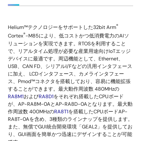
述
®
Helium™テクノロジーをサポートした32bit Arm
描
®
Cortex
-M85により、低コストかつ低消費電力のAIソ
述
リューションを実現できます。RTOSを利用すること
で、リアルタイム処理が必要な産業用途向けIoTエッジ
デバイスに最適です。周辺機能として、Ethernet、
USB、CAN FD、シリアルI/Fなどの汎用インタフェース
に加え、 LCDインタフェース、カメラインタフェー
ス、Pmod™コネクタを搭載しており、容易に機能拡張
することができます。最大動作周波数 480MHzの
RA8M1
および
RA8D1
をそれぞれ搭載したCPUボード
が、AP-RA8M-0AとAP-RA8D-0Aとなります。最大動
作周波数 400MHzの
RA8T1
を搭載したCPUボードAP-
RA8T-0Aを含め、3種類のラインナップを提供します。
また、無償でGUI統合開発環境「GEAL2」を提供してお
り、GUI画面を簡単かつ迅速にデザインすることが可能