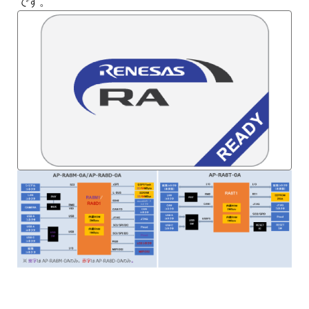
です。
图
像