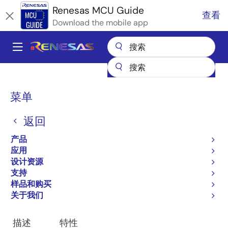
跳
Renesas MCU Guide
查看
转
Download the mobile app
到
主
A
要
Main
内
产品
微控制器和微处理器
RA Arm Cortex-M MCU
容
navigation
RA 合作伙伴生态系统解决方案
面
菜单
株式会社アルファプロジェクト 低消費電力AI用途向けRA8 CPUボード
包
返回
屑
跳转至页面部分：
产品
应用
设计资源
支持
样品和购买
概述
关于我们
概
描述
特性