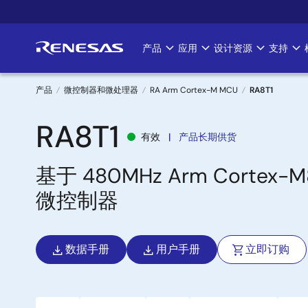
跳
转
到
产品
应用
设计资源
支持
Main
主
要
navigation
内
产品
微控制器和微处理器
RA Arm Cortex-M MCU
RA8T1
容
面
RA8T1
有效
产品长期供货
包
基于 480MHz Arm Cortex-
屑
微控制器
数据手册
用户手册
立即订购