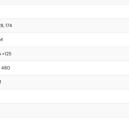
28, 174
M
o +125
, 480
M