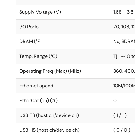
Supply Voltage (V)
1.68 - 3.6
I/O Ports
70, 106, 1
DRAM I/F
No, SDRA
Temp. Range (°C)
Tj= -40 t
Operating Freq (Max) (MHz)
360, 400
Ethernet speed
10M/100
EtherCat (ch) (#)
0
USB FS (host ch/device ch)
( 1 / 1 )
USB HS (host ch/device ch)
( 0 / 0 )