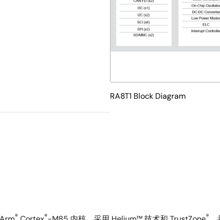
RA8T1 Block Diagram
®
®
®
Arm
Cortex
-M85 内核，采用 Helium™ 技术和 TrustZone
，