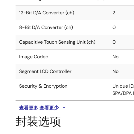
12-Bit D/A Converter (ch)
2
8-Bit D/A Converter (ch)
0
Capacitive Touch Sensing Unit (ch)
0
Image Codec
No
Segment LCD Controller
No
Security & Encryption
Unique I
SPA/DPA P
查看更多
查看更少
封装选项