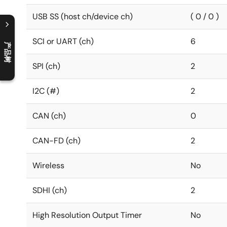
USB SS (host ch/device ch)
( 0 / 0 )
SCI or UART (ch)
6
产品树
C
l
o
s
e
p
r
o
d
u
c
t
t
r
e
e
m
e
n
O
p
e
n
p
r
o
d
u
c
t
t
r
e
e
m
e
n
SPI (ch)
2
I2C (#)
2
CAN (ch)
0
CAN-FD (ch)
2
Wireless
No
SDHI (ch)
2
High Resolution Output Timer
No