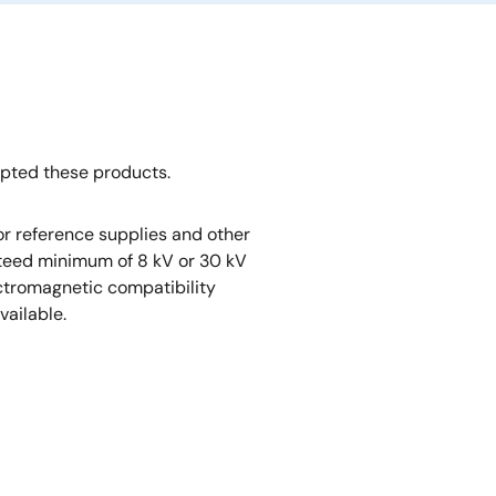
opted these products.
r reference supplies and other
nteed minimum of 8 kV or 30 kV
ectromagnetic compatibility
vailable.