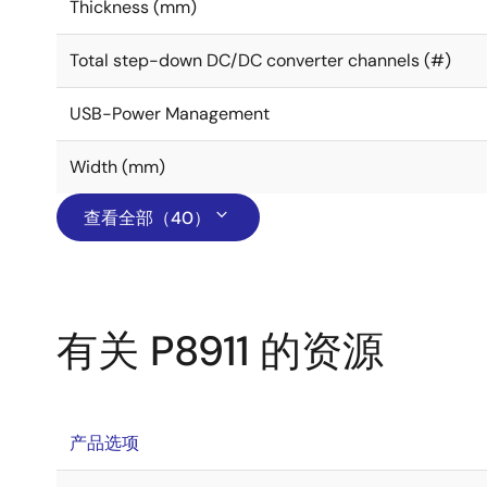
Thickness (mm)
Total step-down DC/DC converter channels (#)
USB-Power Management
Width (mm)
查看全部（40）
有关 P8911 的资源
产品选项