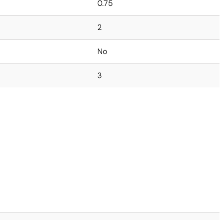
0.75
2
No
3