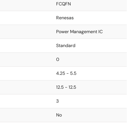
FCQFN
Renesas
Power Management IC
Standard
0
4.25 - 5.5
12.5 - 12.5
3
No