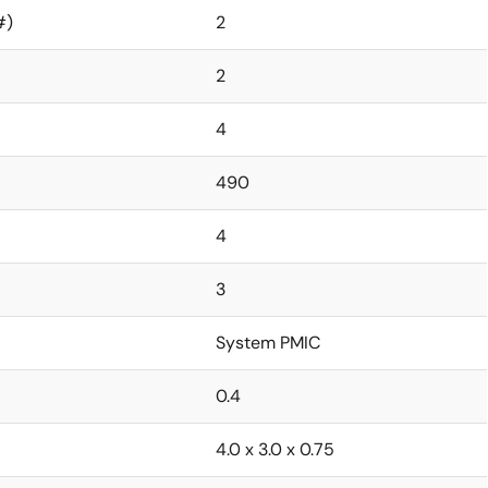
#)
2
2
4
490
4
3
System PMIC
0.4
4.0 x 3.0 x 0.75