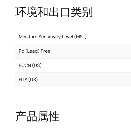
环境和出口类别
Moisture Sensitivity Level (MSL)
Pb (Lead) Free
ECCN (US)
HTS (US)
产品属性