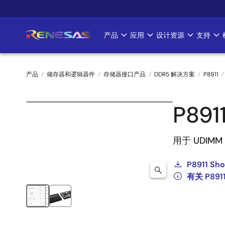
跳
转
到
产品
应用
设计资源
支持
Main
主
要
navigation
内
产品
储存器和逻辑器件
存储器接口产品
DDR5 解决方案
P8911
容
面
P891
包
屑
用于 UDIMM 
P8911 Sh
有关 P89