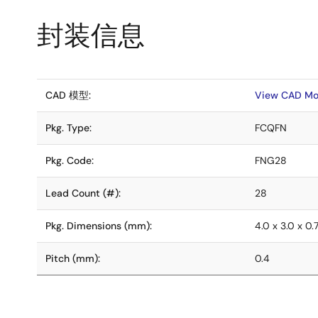
封装信息
CAD 模型:
View CAD Mo
Pkg. Type:
FCQFN
Pkg. Code:
FNG28
Lead Count (#):
28
Pkg. Dimensions (mm):
4.0 x 3.0 x 0.
Pitch (mm):
0.4