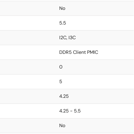
No
5.5
I2C, I3C
DDR5 Client PMIC
0
5
4.25
4.25 - 5.5
No