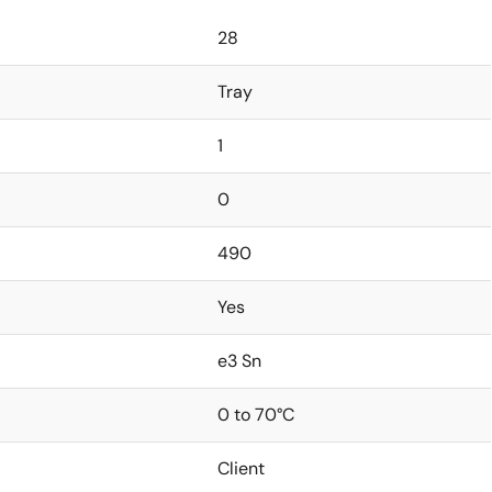
28
Tray
1
0
490
Yes
e3 Sn
0 to 70°C
Client