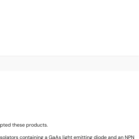
opted these products.
olators containing a GaAs light emitting diode and an NPN