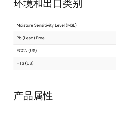
环境和出口类别
Moisture Sensitivity Level (MSL)
Pb (Lead) Free
ECCN (US)
HTS (US)
产品属性