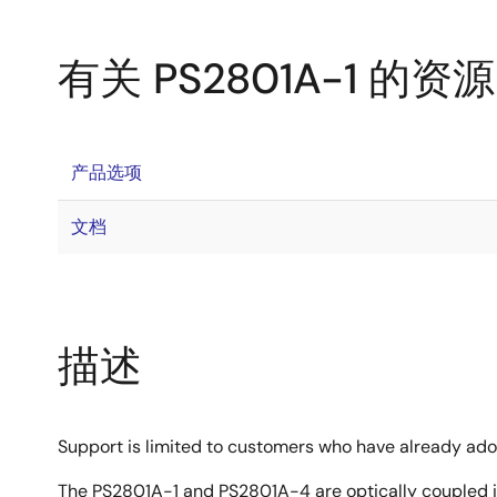
有关 PS2801A-1 的资源
产品选项
文档
描述
Support is limited to customers who have already ad
The PS2801A-1 and PS2801A-4 are optically coupled is