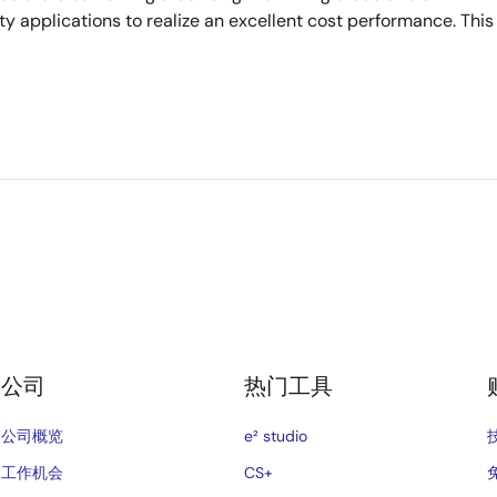
ity applications to realize an excellent cost performance. This
公司
热门工具
公司概览
e² studio
工作机会
CS+