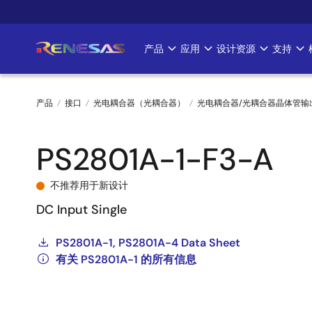
跳
转
到
产品
应用
设计资源
支持
Main
主
要
navigation
内
产品
接口
光电耦合器（光耦合器）
光电耦合器/光耦合器晶体管输
容
面
PS2801A-1-F3-A
包
屑
不推荐用于新设计
DC Input Single
PS2801A-1, PS2801A-4 Data Sheet
有关 PS2801A-1 的所有信息