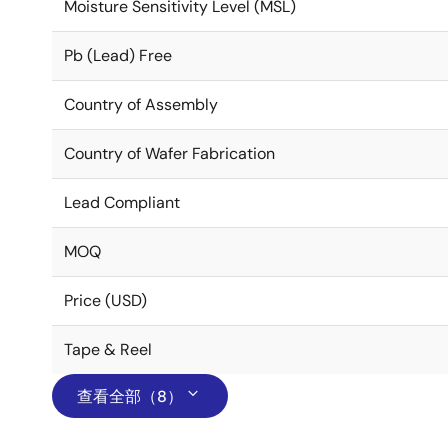
Moisture Sensitivity Level (MSL)
Pb (Lead) Free
Country of Assembly
Country of Wafer Fabrication
Lead Compliant
MOQ
Price (USD)
Tape & Reel
查看全部（8）