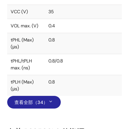
VCC (V)
35
VOL max. (V)
0.4
tPHL (Max)
0.8
(μs)
tPHL/tPLH
0.8/0.8
max. (ns)
tPLH (Max)
0.8
(μs)
查看全部（34）