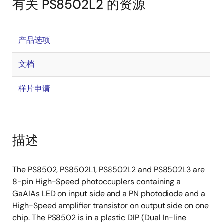
有关 PS8502L2 的资源
产品选项
文档
样片申请
描述
The PS8502, PS8502L1, PS8502L2 and PS8502L3 are
8-pin High-Speed photocouplers containing a
GaAIAs LED on input side and a PN photodiode and a
High-Speed amplifier transistor on output side on one
chip. The PS8502 is in a plastic DIP (Dual In-line