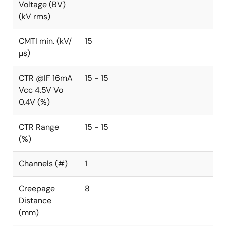
Voltage (BV)
(kV rms)
CMTI min. (kV/
15
µs)
CTR @IF 16mA
15 - 15
Vcc 4.5V Vo
0.4V (%)
CTR Range
15 - 15
(%)
Channels (#)
1
Creepage
8
Distance
(mm)