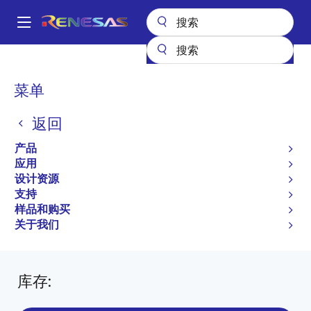
跳
转
A
到
Main
主
产品
接口
光电耦合器（光耦合器）
光电耦合器/光耦合器 IC 输出
navigation
要
PS8502L2
PS8502L2-AX
面
菜单
内
包
容
PS8502L2-AX
返回
屑
有效
产品
High-speed Analog Output Type 8 mm
应用
设计资源
Creepage 8-PIN Photocoupler
支持
PS8502 Data Sheet
样品和购买
关于我们
有关 PS8502L2 的所有信息
库存
: