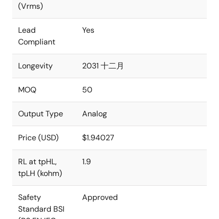
(Vrms)
Lead
Yes
Compliant
Longevity
2031 十二月
MOQ
50
Output Type
Analog
Price (USD)
$1.94027
RL at tpHL,
1.9
tpLH (kohm)
Safety
Approved
Standard BSI