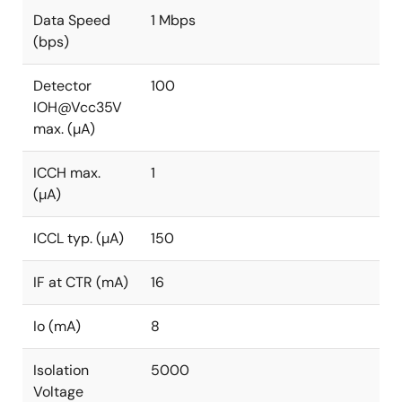
Data Speed
1 Mbps
(bps)
Detector
100
IOH@Vcc35V
max. (µA)
ICCH max.
1
(µA)
ICCL typ. (µA)
150
IF at CTR (mA)
16
Io (mA)
8
Isolation
5000
Voltage