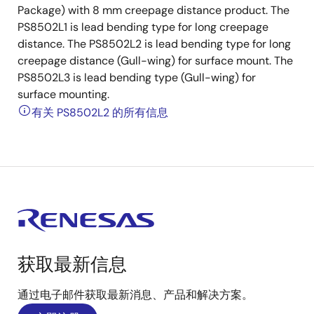
Package) with 8 mm creepage distance product. The
PS8502L1 is lead bending type for long creepage
distance. The PS8502L2 is lead bending type for long
creepage distance (Gull-wing) for surface mount. The
PS8502L3 is lead bending type (Gull-wing) for
surface mounting.
有关 PS8502L2 的所有信息
获取最新信息
通过电子邮件获取最新消息、产品和解决方案。